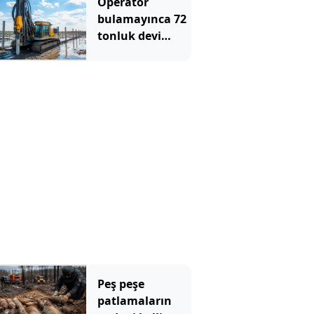
Operatör
bulamayınca 72
tonluk devi
sahaya
indirdiler:
Günde 1000
kazık çakıyor
Peş peşe
patlamaların