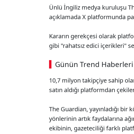
Ünlü İngiliz medya kuruluşu T
açıklamada X platformunda pa
Kararın gerekçesi olarak platfo
gibi "rahatsız edici içerikleri" 
ABERİ OKU
➜
Günün Trend Haberleri
10,7 milyon takipçiye sahip ol
SÖZCÜ SON DAKİKA
satın aldığı platformdan çekile
The Guardian, yayınladığı bir 
yönlerinin artık faydalarına ağı
ekibinin, gazeteciliği farklı pla