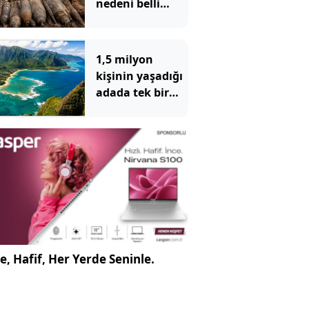
nedeni belli
oldu: Toprağın
altından 400
bomba çıktı
1,5 milyon
kişinin yaşadığı
adada tek bir
yılan bile
yaşamıyor
e, Hafif, Her Yerde Seninle.