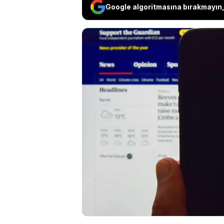
Google algoritmasına bırakmayın, 
Ünlü İngiliz medya k
gibi rahatsız edici 
sonlandırma kararı a
çekilen ilk büyük İn
gazeteciliğini başka
"önemsiz" olarak yo