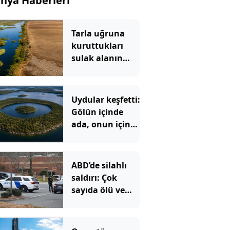
nya Haberleri
Tarla uğruna
kuruttukları
sulak alanın
bedeli ağır oldu
Uydular keşfetti:
Gölün içinde
ada, onun içinde
göl, onun içinde
bir ada daha var
ABD’de silahlı
saldırı: Çok
sayıda ölü ve
yaralı var