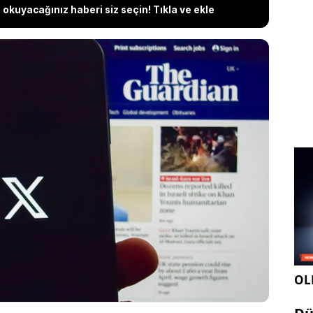
okuyacağınız haberi siz seçin! Tıkla ve ekle
uruluşu The Guardian, ırkçılık ve komplo teorileri
içerikler nedeniyle X platformunda paylaşım yapmayı
ldı. Elon Musk’ın 2022’de satın aldığı platformdan
giliz medya kuruluşu olan The Guardian,
 platformlarda sürdüreceğini belirtti. Musk, kararı
rumladı.
OLE