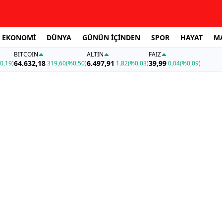
EKONOMİ
DÜNYA
GÜNÜN İÇİNDEN
SPOR
HAYAT
M
BITCOIN
ALTIN
FAİZ
64.632,18
6.497,91
39,99
0,19)
319,60
(%0,50)
1,82
(%0,03)
0,04
(%0,09)