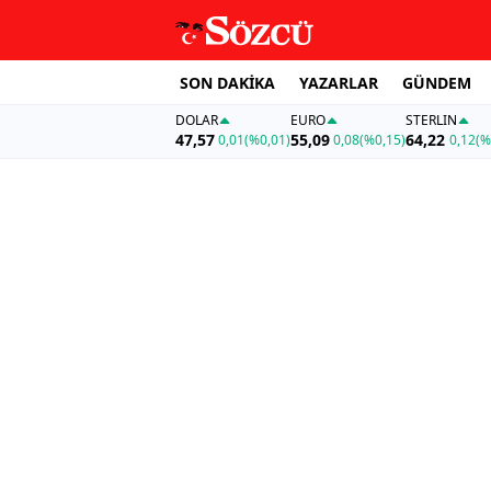
SON DAKİKA
YAZARLAR
GÜNDEM
DOLAR
EURO
STERLIN
47,57
55,09
64,22
0,01
(%0,01)
0,08
(%0,15)
0,12
(%