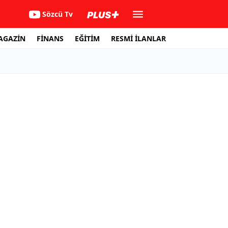
Sözcü Tv
AGAZİN
FİNANS
EĞİTİM
RESMİ İLANLAR