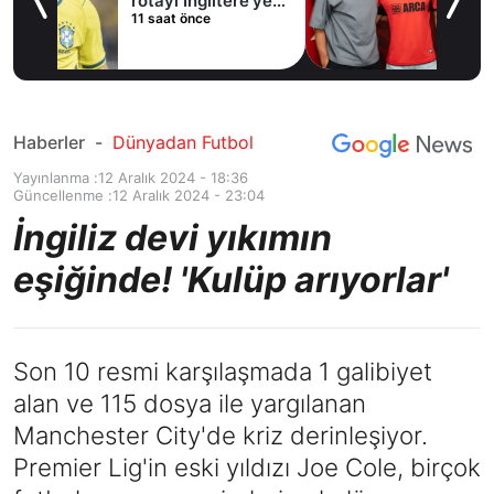
e’ye
Haberler
-
Dünyadan Futbol
Yayınlanma :
12 Aralık 2024 - 18:36
Güncellenme :
12 Aralık 2024 - 23:04
İngiliz devi yıkımın
eşiğinde! 'Kulüp arıyorlar'
Son 10 resmi karşılaşmada 1 galibiyet
alan ve 115 dosya ile yargılanan
Manchester City'de kriz derinleşiyor.
Premier Lig'in eski yıldızı Joe Cole, birçok