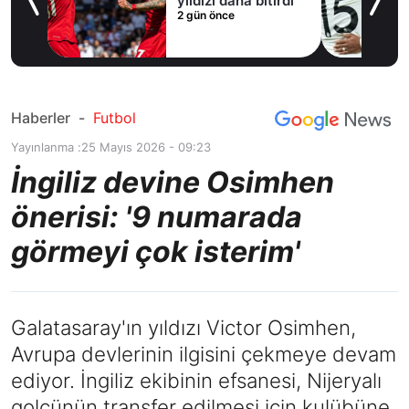
yıldızı daha bitirdi
2 gün önce
Haberler
-
Futbol
Yayınlanma :
25 Mayıs 2026 - 09:23
İngiliz devine Osimhen
önerisi: '9 numarada
görmeyi çok isterim'
Galatasaray'ın yıldızı Victor Osimhen,
Avrupa devlerinin ilgisini çekmeye devam
ediyor. İngiliz ekibinin efsanesi, Nijeryalı
golcünün transfer edilmesi için kulübüne