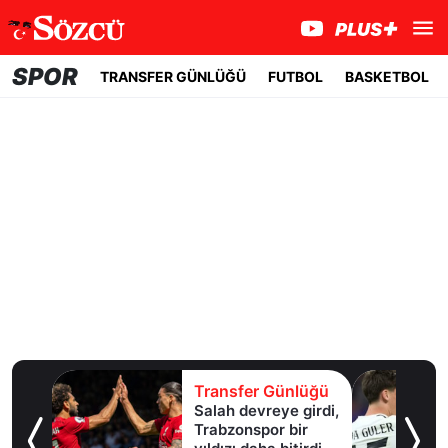
SPOR
TRANSFER GÜNLÜĞÜ
FUTBOL
BASKETBOL
lüğü
Transfer Günlüğü
Salah devreye girdi,
erle
Trabzonspor bir