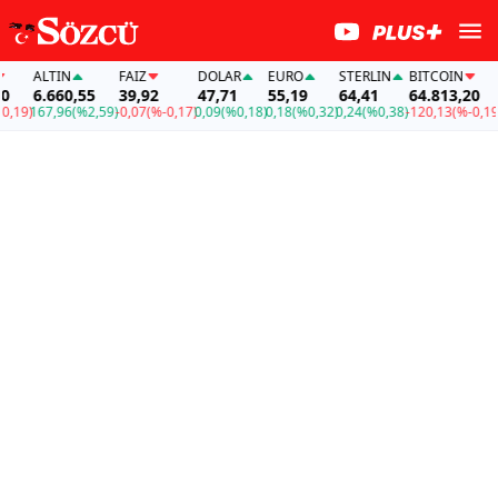
ALTIN
FAİZ
DOLAR
EURO
STERLIN
BITCOIN
AL
6.660,55
39,92
47,71
55,19
64,41
64.813,20
6.
9)
167,96
(%2,59)
-0,07
(%-0,17)
0,09
(%0,18)
0,18
(%0,32)
0,24
(%0,38)
-120,13
(%-0,19)
167