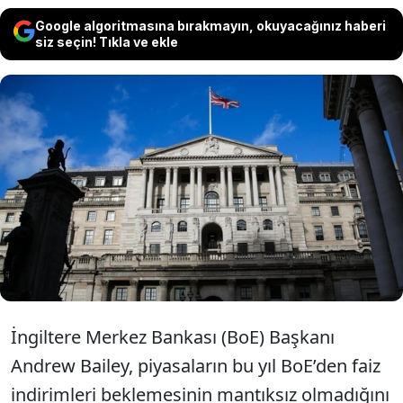
Google algoritmasına bırakmayın, okuyacağınız haberi
siz seçin! Tıkla ve ekle
İngiltere Merkez Bankası Başkanı
Bailey "Piyasada bu yıl faiz indirim
beklentileri mantıksız değil" dedi.
İngiltere Merkez Bankası (BoE) Başkanı
Andrew Bailey, piyasaların bu yıl BoE’den faiz
indirimleri beklemesinin mantıksız olmadığını