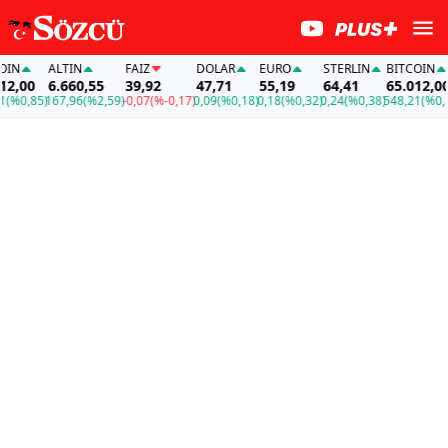
N
ALTIN
FAİZ
DOLAR
EURO
STERLIN
BITCOIN
,00
6.660,55
39,92
47,71
55,19
64,41
65.012,00
0,85)
167,96
(%2,59)
-0,07
(%-0,17)
0,09
(%0,18)
0,18
(%0,32)
0,24
(%0,38)
548,21
(%0,85)