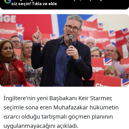
siz seçin! Tıkla ve ekle
İngiltere'de seçimden zaferle çıkan İşçi
Partili yeni Başbakan Keir Starmer,
tartışmalı göçmen planını rafa kaldırdı.
İngiltere'nin yeni Başbakanı Keir Starmer,
seçimle sona eren Muhafazakar hükümetin
ısrarcı olduğu tartışmalı göçmen planının
uygulanmayacağını açıkladı.