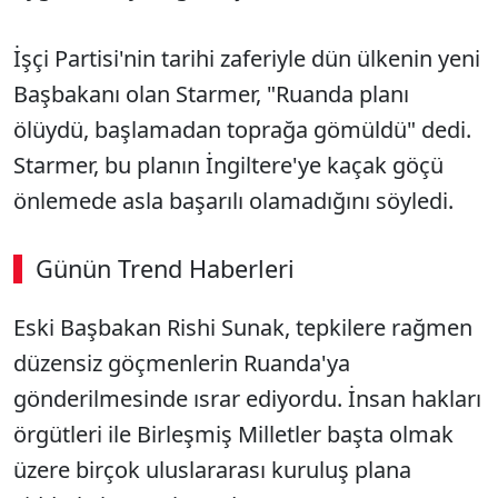
İşçi Partisi'nin tarihi zaferiyle dün ülkenin yeni
Başbakanı olan Starmer, "Ruanda planı
ölüydü, başlamadan toprağa gömüldü" dedi.
Starmer, bu planın İngiltere'ye kaçak göçü
önlemede asla başarılı olamadığını söyledi.
Günün Trend Haberleri
00:02
/ 08:15
Eski Başbakan Rishi Sunak, tepkilere rağmen
Sesi Aç
düzensiz göçmenlerin Ruanda'ya
gönderilmesinde ısrar ediyordu. İnsan hakları
örgütleri ile Birleşmiş Milletler başta olmak
üzere birçok uluslararası kuruluş plana