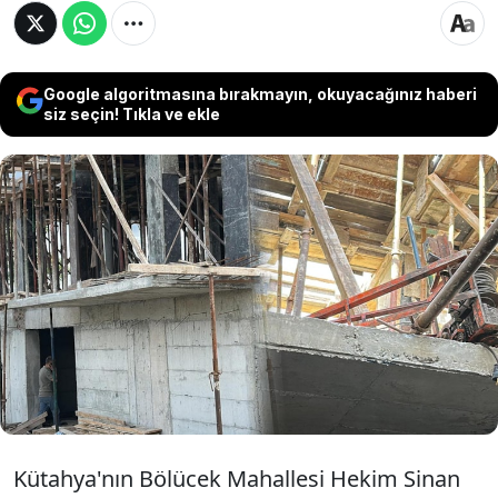
Google algoritmasına bırakmayın, okuyacağınız haberi
siz seçin! Tıkla ve ekle
Kütahya’da bina inşaatında iskelenin çökmesi
sonucu meydana gelen kazada ağır yaralanan
işçilerden 60 yaşındaki Abdullah Kaya da tedavi
gördüğü hastanede yaşamını yitirdi. Böylece
faciada hayatını kaybedenlerin sayısı 3’e
yükseldi.
Kütahya'nın Bölücek Mahallesi Hekim Sinan