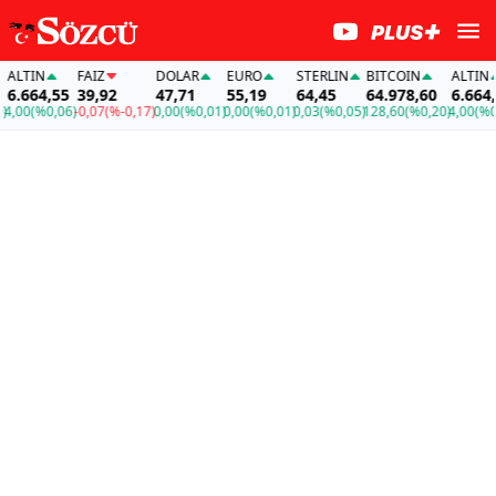
TIN
FAİZ
DOLAR
EURO
STERLIN
BITCOIN
ALTIN
664,55
39,92
47,71
55,19
64,45
64.978,60
6.664,55
00
(%0,06)
-0,07
(%-0,17)
0,00
(%0,01)
0,00
(%0,01)
0,03
(%0,05)
128,60
(%0,20)
4,00
(%0,06