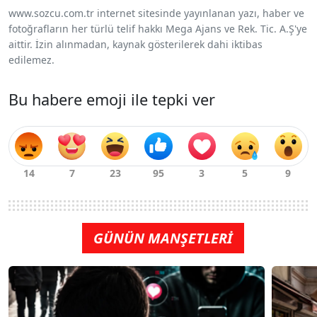
www.sozcu.com.tr internet sitesinde yayınlanan yazı, haber ve
fotoğrafların her türlü telif hakkı Mega Ajans ve Rek. Tic. A.Ş'ye
aittir. İzin alınmadan, kaynak gösterilerek dahi iktibas
edilemez.
Bu habere emoji ile tepki ver
GÜNÜN MANŞETLERİ