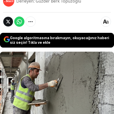
Derleyen: Güzder Berk Topuzoğlu
Google algoritmasına bırakmayın, okuyacağınız haberi
siz seçin! Tıkla ve ekle
Yapay zeka destekli yeni sıva sistemi, duvar
yüzeyini tek geçişte uygulama, düzleme ve son
işlem dahil tamamlayarak inşaat süreçlerinde
dikkat çekici bir hız ve hassasiyet sağlıyor.
Saatte 50 metrekare kapasiteyle çalışan sistem,
bir günde 700 metrekareyi aşıyor.