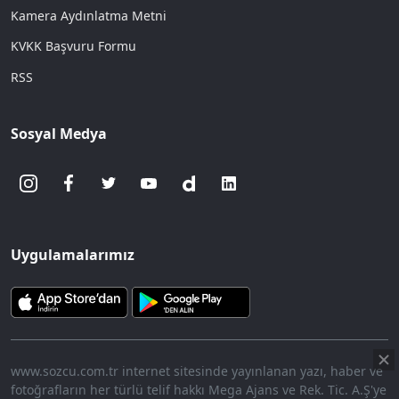
Kamera Aydınlatma Metni
KVKK Başvuru Formu
RSS
Sosyal Medya
Uygulamalarımız
www.sozcu.com.tr internet sitesinde yayınlanan yazı, haber ve
fotoğrafların her türlü telif hakkı Mega Ajans ve Rek. Tic. A.Ş'ye