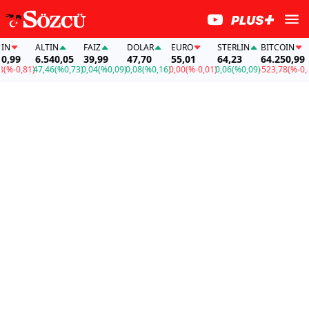
N
ALTIN
FAİZ
DOLAR
EURO
STERLIN
BITCOIN
,99
6.540,05
39,99
47,70
55,01
64,23
64.250,99
%-0,81)
47,46
(%0,73)
0,04
(%0,09)
0,08
(%0,16)
0,00
(%-0,01)
0,06
(%0,09)
-523,78
(%-0,81