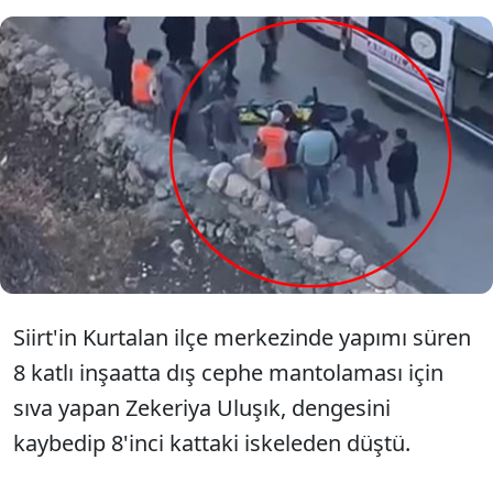
Siirt'in Kurtalan ilçesinde çalıştığı
inşaatın 8'inci katında sıva yaparken
iskeleden düşen Zekeriya Uluşık (30),
ağır yaralandı.
Siirt'in Kurtalan ilçe merkezinde yapımı süren
8 katlı inşaatta dış cephe mantolaması için
sıva yapan Zekeriya Uluşık, dengesini
kaybedip 8'inci kattaki iskeleden düştü.