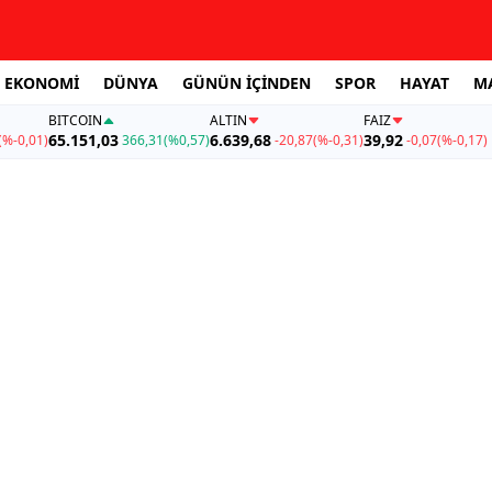
EKONOMİ
DÜNYA
GÜNÜN İÇİNDEN
SPOR
HAYAT
M
BITCOIN
ALTIN
FAİZ
65.151,03
6.639,68
39,92
(%-0,01)
366,31
(%0,57)
-20,87
(%-0,31)
-0,07
(%-0,17)