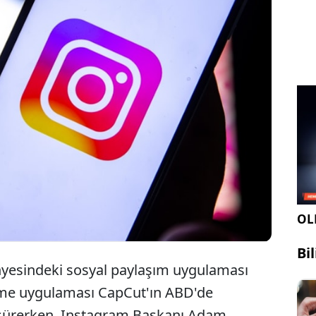
Meta çatısı altındaki sosyal medya platformu
Instagram, yeni video oluşturma uygulaması
"Edits'i" duyurdu.
OLE
Bi
ünyesindeki sosyal paylaşım uygulaması
eme uygulaması CapCut'ın ABD'de
r sürerken, Instagram Başkanı Adam