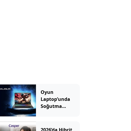
Oyun
Laptop’unda
Soğutma
Sistemi Rehberi
2026’da Hibrit