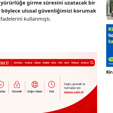
yürürlüğe girme süresini uzatacak bir
böylece ulusal güvenliğimizi korumak
ifadelerini kullanmıştı.
Kir