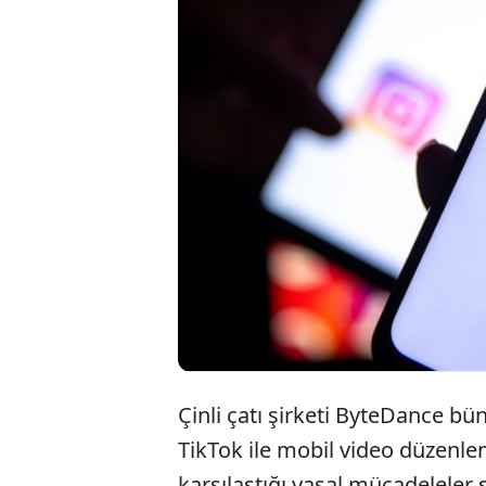
Çinli çatı şirketi ByteDance b
TikTok ile mobil video düzenl
karşılaştığı yasal mücadelele