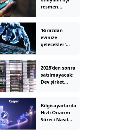
resmen
çekiliyor: Bir
dönemin sonu
'Birazdan
evinize
gelecekler'
mesajını
görünce hayatı
karardı
2028'den sonra
satılmayacak:
Dev şirket
kutulara uyarı
eklemeye
başladı
Bilgisayarlarda
Hızlı Onarım
Süreci Nasıl
İşler?