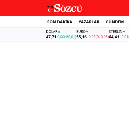
SON DAKİKA
YAZARLAR
GÜNDEM
DOLAR
EURO
STERLIN
47,71
55,16
64,41
0,00
(%0,01)
-0,03
(%-0,05)
-0,01