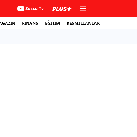
Sözcü Tv
AGAZİN
FİNANS
EĞİTİM
RESMİ İLANLAR