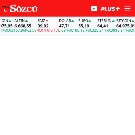
IN
ALTIN
FAİZ
DOLAR
EURO
STERLIN
BITCOIN
A
5,95
6.660,55
39,92
47,71
55,19
64,41
64.975,95
6
%0,03)
167,96
(%2,59)
-0,07
(%-0,17)
0,09
(%0,18)
0,18
(%0,32)
0,24
(%0,38)
18,94
(%0,03)
1