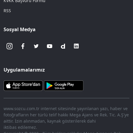
KVKK Başvuru Formu
RSS
Sosyal Medya
Uygulamalarımız
www.sozcu.com.tr internet sitesinde yayınlanan yazı, haber ve
fotoğrafların her türlü telif hakkı Mega Ajans ve Rek. Tic. A.Ş'ye
aittir. İzin alınmadan, kaynak gösterilerek dahi
iktibas edilemez.