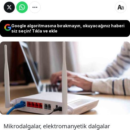
Google algoritmasına bırakmayın, okuyacağınız haberi
siz seçin! Tıkla ve ekle
Mikrodalga fırın Türkiye'de hemen hemen
çoğu evde var. Fırının kullanım kolaylığı ve
pratikliği, onu vazgeçilmez yapsa da pek fazla
kişi mikrodalga fırınların internet bağlantısı
üzerindeki etkilerini bilmiyor.
Mikrodalgalar, elektromanyetik dalgalar