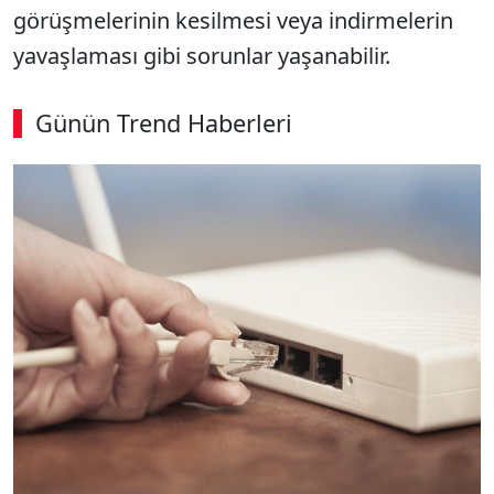
görüşmelerinin kesilmesi veya indirmelerin
yavaşlaması gibi sorunlar yaşanabilir.
Günün Trend Haberleri
00:02
/ 09:15
Sesi Aç