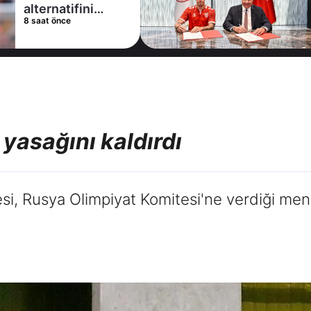
alternatifini
8 saat önce
Arsenal'de buldu
yasağını kaldırdı
si, Rusya Olimpiyat Komitesi'ne verdiği men c