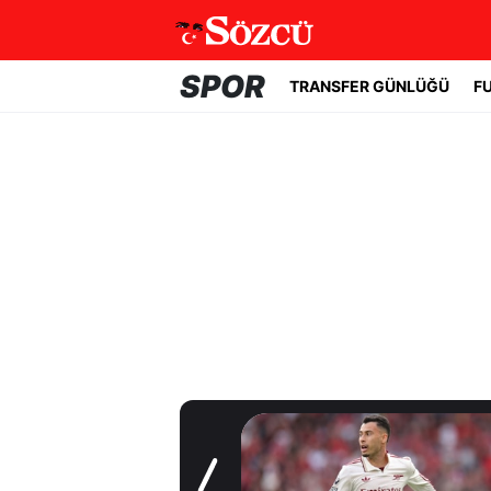
SPOR
TRANSFER GÜNLÜĞÜ
F
Transfer Günlüğü
Real Madrid yıldız
oyuncuyla 7 yıllık