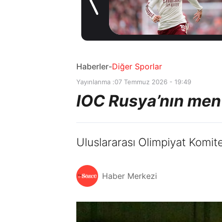
sözleşme
6 saat önce
imzaladı
Haberler
-
Diğer Sporlar
Yayınlanma :
07 Temmuz 2026 - 19:49
IOC Rusya’nın men 
Uluslararası Olimpiyat Komite
Haber Merkezi