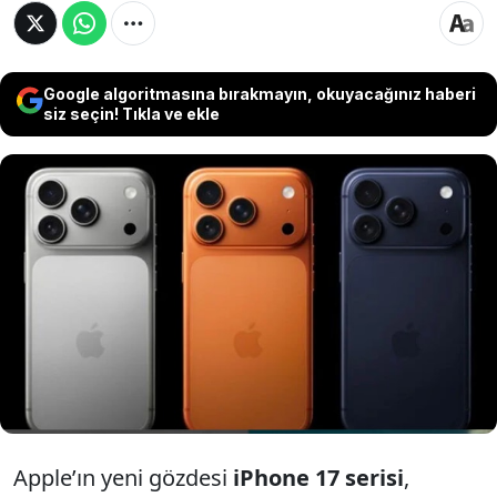
Google algoritmasına bırakmayın, okuyacağınız haberi
siz seçin! Tıkla ve ekle
Apple’ın büyük beklentilerle tanıttığı iPhone 17
serisi, daha piyasaya çıkar çıkmaz
kullanıcıların tepkisini çekmeye başladı. En çok
merak edilen yapay zekâ destekli Apple
Intelligence özellikleri, birçok cihazda
indirilemiyor.
Apple’ın yeni gözdesi
iPhone 17 serisi
,