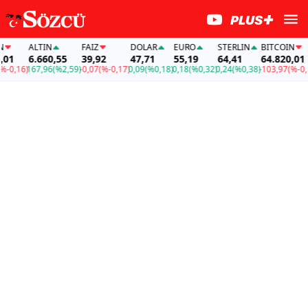
ALTIN
FAİZ
DOLAR
EURO
STERLIN
BITCOIN
1
6.660,55
39,92
47,71
55,19
64,41
64.820,01
0,16)
167,96
(%2,59)
-0,07
(%-0,17)
0,09
(%0,18)
0,18
(%0,32)
0,24
(%0,38)
-103,97
(%-0,16