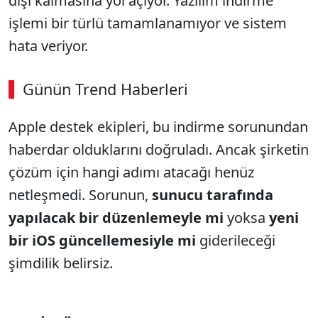
dışı kalmasına yol açıyor. Yazılım indirme
işlemi bir türlü tamamlanamıyor ve sistem
hata veriyor.
Günün Trend Haberleri
00:02
/ 08:06
Apple destek ekipleri, bu indirme sorunundan
Sesi Aç
haberdar olduklarını doğruladı. Ancak şirketin
çözüm için hangi adımı atacağı henüz
netleşmedi. Sorunun,
sunucu tarafında
yapılacak bir düzenlemeyle mi
yoksa
yeni
bir iOS güncellemesiyle mi
giderileceği
şimdilik belirsiz.