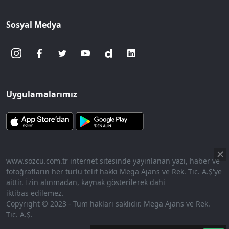
Sosyal Medya
Uygulamalarımız
www.sozcu.com.tr internet sitesinde yayınlanan yazı, haber ve
fotoğrafların her türlü telif hakkı Mega Ajans ve Rek. Tic. A.Ş'ye
aittir. İzin alınmadan, kaynak gösterilerek dahi
iktibas edilemez.
Copyright © 2023 - Tüm hakları saklıdır. Mega Ajans ve Rek.
Tic. A.Ş.
360p
Loaded
:
Sesi
9.92%
Aç