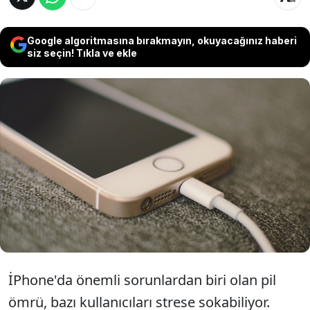
Google algoritmasına bırakmayın, okuyacağınız haberi
siz seçin! Tıkla ve ekle
iPhone kullanıcısı, ekranda beliren 'Düşük
Pil' uyarısının yarattığı stresi bilir. Ancak
Apple, kullanıcıların akıllı telefonlarının pil
ömrünü iki katına çıkarabilecek üç basit
ayarı paylaştı.
İPhone'da önemli sorunlardan biri olan pil
ömrü, bazı kullanıcıları strese sokabiliyor.