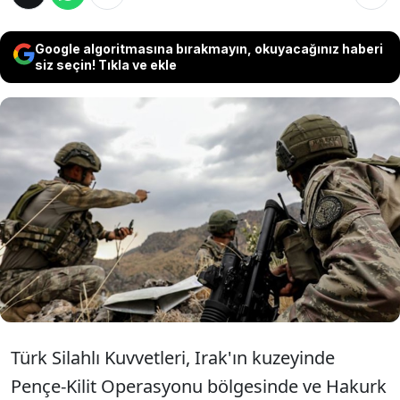
Google algoritmasına bırakmayın, okuyacağınız haberi
siz seçin! Tıkla ve ekle
Milli Savunma Bakanlığı (MSB), Irak'ın
kuzeyindeki Pençe-Kilit Operasyonu
bölgesinde 3 ve Hakurk bölgesinde ise 1
PKK'lı teröristin etkisiz hale getirildiğini
açıkladı.
Türk Silahlı Kuvvetleri, Irak'ın kuzeyinde
Pençe-Kilit Operasyonu bölgesinde ve Hakurk