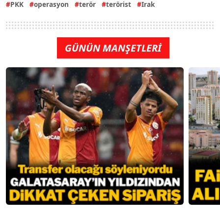
PKK
operasyon
terör
terörist
Irak
GÜNÜN MANŞETLERİ