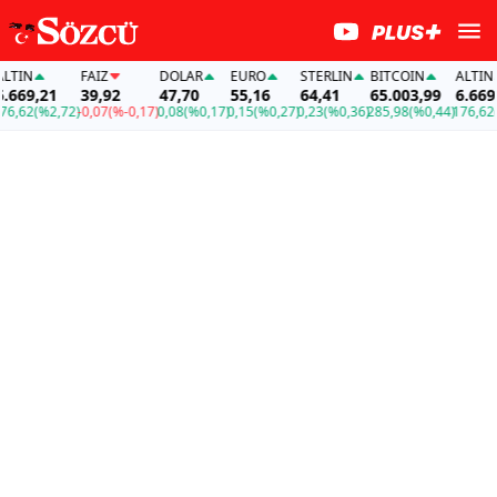
IN
FAİZ
DOLAR
EURO
STERLIN
BITCOIN
ALTIN
69,21
39,92
47,70
55,16
64,41
65.003,99
6.669,21
62
(%2,72)
-0,07
(%-0,17)
0,08
(%0,17)
0,15
(%0,27)
0,23
(%0,36)
285,98
(%0,44)
176,62
(%2