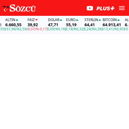
LTIN
FAİZ
DOLAR
EURO
STERLIN
BITCOIN
ALTIN
.660,55
39,92
47,71
55,19
64,41
64.913,41
6.660,
7,96
(%2,59)
-0,07
(%-0,17)
0,09
(%0,18)
0,18
(%0,32)
0,24
(%0,38)
613,41
(%0,95)
167,96
(