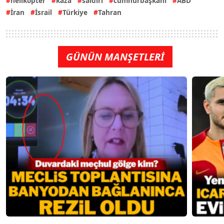
helikopter
kaza
saldırı
cumhurbaşkanı
ABD
İran
İsrail
Türkiye
Tahran
GÜNÜN MANŞETLERİ