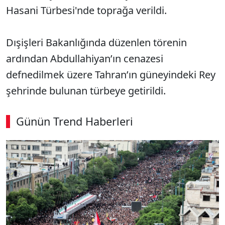
Hasani Türbesi'nde toprağa verildi.
Dışişleri Bakanlığında düzenlen törenin
ardından Abdullahiyan’ın cenazesi
defnedilmek üzere Tahran’ın güneyindeki Rey
şehrinde bulunan türbeye getirildi.
Günün Trend Haberleri
00:03
/ 08:15
Sesi Aç