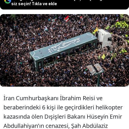
siz seçin! Tıkla ve ekle
Helikopter kazasında yaşamını yitiren
İran Cumhurbaşkanı Reisi ve diğer
görevliler düzenlenen tören ile toprağa
verildi.
İran Cumhurbaşkanı İbrahim Reisi ve
beraberindeki 6 kişi ile geçirdikleri helikopter
kazasında ölen Dışişleri Bakanı Hüseyin Emir
Abdullahiyan’ın cenazesi, Şah Abdülaziz