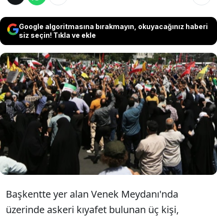
Google algoritmasına bırakmayın, okuyacağınız haberi
siz seçin! Tıkla ve ekle
İran’ın başkenti Tahran’da bulunan Venek
Meydanı’nda halka silah eğitimi veriliyor.
Ayrıca Devlet Televizyonu'nda yayınlanan
programlarda da halka silahlarla ilgili
bilgiler veriliyor.
Başkentte yer alan Venek Meydanı'nda
üzerinde askeri kıyafet bulunan üç kişi,