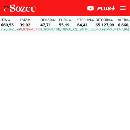
IN
FAİZ
DOLAR
EURO
STERLIN
BITCOIN
ALTIN
60,55
39,92
47,71
55,19
64,41
65.127,99
6.660,5
96
(%2,59)
-0,07
(%-0,17)
0,09
(%0,18)
0,18
(%0,32)
0,24
(%0,38)
543,99
(%0,84)
167,96
(%2