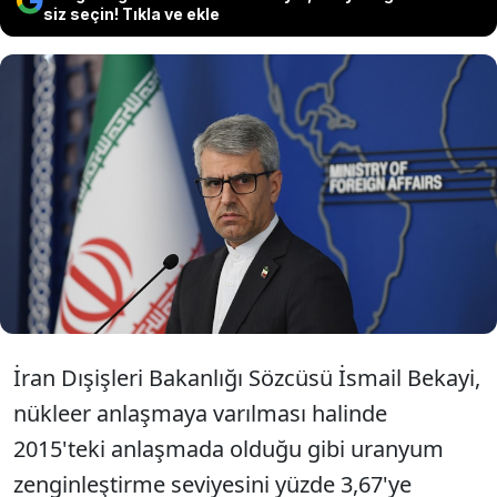
siz seçin! Tıkla ve ekle
İran, "Nükleer anlaşmaya varılırsa
uranyum zenginleştirme seviyesini
düşüreceğiz" açıklamasını yaptı.
İ
ran
Dışişleri Bakanlığı S
özcüsü
İsmail Bekayi,
n
ükleer anla
şmaya varılması halinde
2015'teki anlaşmada olduğu gibi uranyum
zenginleştirme seviyesini y
üzde 3,67'ye