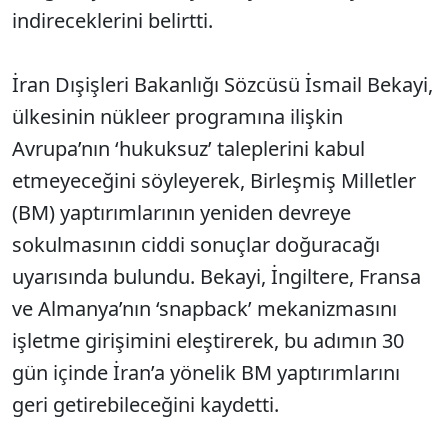
indireceklerini belirtti.
İran Dışişleri Bakanlığı S
özcüsü
İsmail Bekayi,
ülkesinin nükleer program
ına ilişkin
Avrupa’nın ‘hukuksuz’ taleplerini kabul
etmeyeceğini s
öyleyerek, Birle
şmiş Milletler
(BM) yaptırımlarının yeniden devreye
sokulmasının ciddi sonu
çlar do
ğuracağı
uyarısında bulundu. Bekayi, İngiltere, Fransa
ve Almanya’nın ‘snapback’ mekanizmasını
işletme girişimini eleştirerek, bu adımın 30
g
ün içinde
İran’a y
önelik BM yapt
ırımlarını
geri getirebileceğini kaydetti.