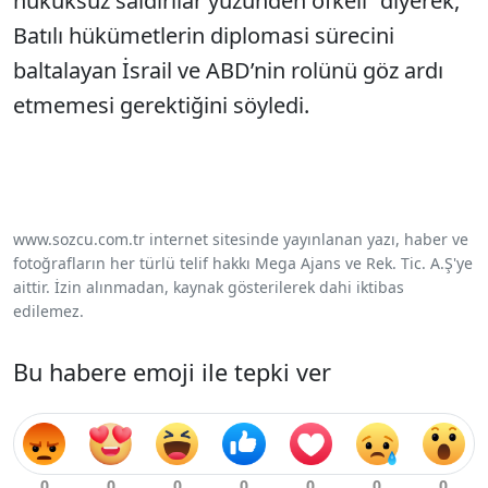
hukuksuz sald
ırılar y
üzünden öfkeli” diyerek,
Bat
ılı h
ükümetlerin diplomasi sürecini
baltalayan
İsrail ve ABD’nin rol
ünü göz ard
ı
etmemesi gerektiğini s
öyledi.
www.sozcu.com.tr internet sitesinde yayınlanan yazı, haber ve
fotoğrafların her türlü telif hakkı Mega Ajans ve Rek. Tic. A.Ş'ye
aittir. İzin alınmadan, kaynak gösterilerek dahi iktibas
edilemez.
Bu habere emoji ile tepki ver