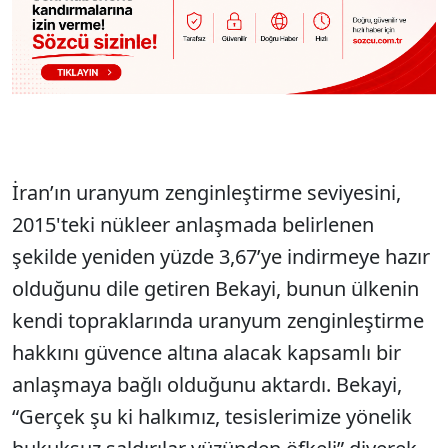
İran’ın uranyum zenginleştirme seviyesini,
2015'teki n
ükleer anla
şmada belirlenen
şekilde yeniden y
üzde 3,67’ye indirmeye haz
ır
olduğunu dile getiren Bekayi, bunun
ülkenin
kendi topraklar
ında uranyum zenginleştirme
hakkını g
üvence alt
ına alacak kapsamlı bir
anlaşmaya bağlı olduğunu aktardı. Bekayi,
“Ger
çek
şu ki halkımız, tesislerimize y
önelik