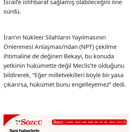
İsrail’e istihbarat sağlamış olabileceğini
öne
sürdü.
İran’ın N
ükleer Silahlar
ın Yayılmasının
Önlenmesi Anla
şması’ndan (NPT)
çekilme
ihtimaline de de
ğinen Bekayi, bu konuda
yetkinin h
ükümette de
ğil Meclis’te olduğunu
bildirerek, “Eğer milletvekilleri b
öyle bir yasa
ç
ıkarırsa, h
ükümet bunu engelleyemez” dedi.