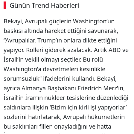
Günün Trend Haberleri
00:02
/ 08:06
Bekayi, Avrupalı g
üçlerin Washington’un
Sesi Aç
bask
ısı altında hareket ettiğini savunarak,
“Avrupalılar, Trump’ın onlara dikte ettiğini
yapıyor. Rolleri giderek azalacak. Artık ABD ve
İsrail’in vekili olmayı se
çtiler. Bu rolü
Washington’a devretmeleri kesinlikle
sorumsuzluk” ifadelerini kulland
ı.
Bekayi,
ayrıca Almanya Başbakanı Friedrich Merz’in,
İsrail’in İran’ın n
ükleer tesislerine düzenledi
ği
saldırılara ilişkin ‘Bizim i
çin kirli i
şi yapıyorlar’
s
özlerini hat
ırlatarak, Avrupalı h
ükümetlerin
bu sald
ırıları fiilen onayladığını ve hatta