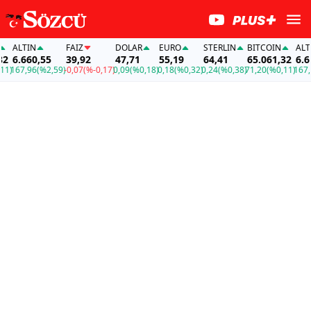
ALTIN
FAİZ
DOLAR
EURO
STERLIN
BITCOIN
ALTIN
6.660,55
39,92
47,71
55,19
64,41
65.061,32
6.660
)
167,96
(%2,59)
-0,07
(%-0,17)
0,09
(%0,18)
0,18
(%0,32)
0,24
(%0,38)
71,20
(%0,11)
167,96