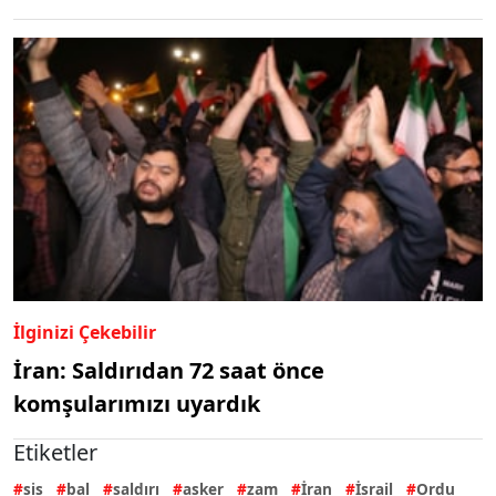
İlginizi Çekebilir
İran: Saldırıdan 72 saat önce
komşularımızı uyardık
Etiketler
sis
bal
saldırı
asker
zam
İran
İsrail
Ordu