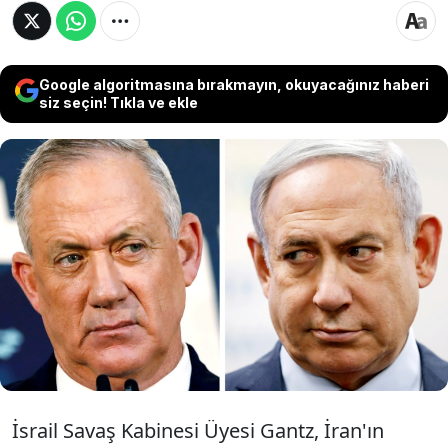
Google algoritmasına bırakmayın, okuyacağınız haberi
siz seçin! Tıkla ve ekle
İsrail Savaş Kabinesi Üyesi Benny Gantz, İran’ın
İsrail’e yönelik dün geceki saldırısına “uygun
zaman ve şekilde” karşılık vereceklerini belirtti.
İsrail Cumhurbaşkanı Isaac Herzog da, İran'ın
saldırısı sonrası "tüm seçenekleri
değerlendirdiklerini" açıkladı.
İsrail Savaş Kabinesi Üyesi Gantz, İran'ın