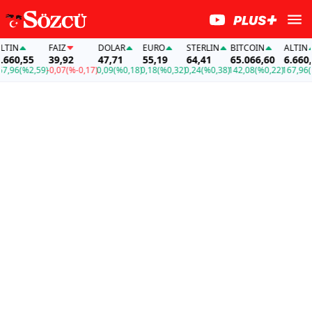
FAİZ
DOLAR
EURO
STERLIN
BITCOIN
ALTIN
55
39,92
47,71
55,19
64,41
65.066,60
6.660,55
%2,59)
-0,07
(%-0,17)
0,09
(%0,18)
0,18
(%0,32)
0,24
(%0,38)
142,08
(%0,22)
167,96
(%2,59