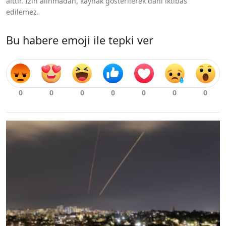
aittir. İzin alınmadan, kaynak gösterilerek dahi iktibas
edilemez.
Bu habere emoji ile tepki ver