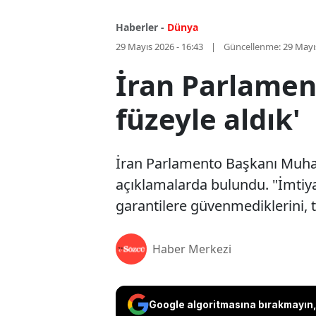
Haberler -
Dünya
29 Mayıs 2026 - 16:43
Güncellenme:
29 Mayı
İran Parlamen
füzeyle aldık'
İran Parlamento Başkanı Muham
açıklamalarda bulundu. "İmtiyaz
garantilere güvenmediklerini, 
Haber Merkezi
Google algoritmasına bırakmayın, 