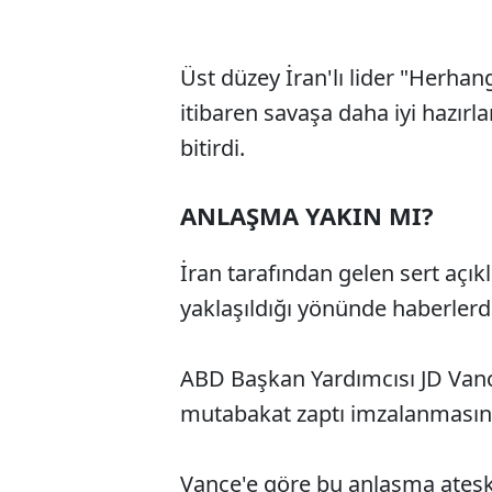
Üst düzey İran'lı lider "Herha
itibaren savaşa daha iyi hazırl
bitirdi.
ANLAŞMA YAKIN MI?
İran tarafından gelen sert açı
yaklaşıldığı yönünde haberlerd
ABD Başkan Yardımcısı JD Vance
mutabakat zaptı imzalanmasına ç
Vance'e göre bu anlaşma ateşk