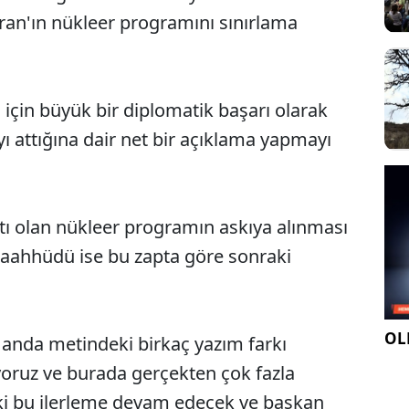
ran'ın nükleer programını sınırlama
çin büyük bir diplomatik başarı olarak
yı attığına dair net bir açıklama yapmayı
tı olan nükleer programın askıya alınması
taahhüdü ise bu zapta göre sonraki
OLE
u anda metindeki birkaç yazım farkı
şıyoruz ve burada gerçekten çok fazla
ki bu ilerleme devam edecek ve başkan