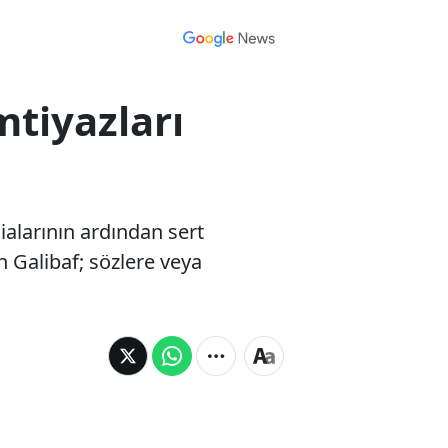
mtiyazları
alarının ardından sert
n Galibaf; sözlere veya