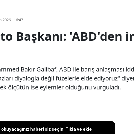
s 2026 - 16:47
to Başkanı: 'ABD'den i
med Bakır Galibaf, ABD ile barış anlaşması iddi
ları diyalogla değil füzelerle elde ediyoruz" diye
tek ölçütün ise eylemler olduğunu vurguladı.
okuyacağınız haberi siz seçin! Tıkla ve ekle