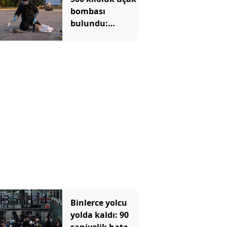
bombası
bulundu:
Bölgede
tahliyeler
başladı
Binlerce yolcu
yolda kaldı: 90