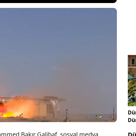
 Başkanı Muhammed Bakır Galibaf, ABD ile barış
larının ardından sert açıklamalarda bulundu.
logla değil füzelerle elde ediyoruz" diyen Galibaf;
antilere güvenmediklerini, tek ölçütün ise eylemler
adı.
Dün
Dü
mmed Bakır Galibaf, sosyal medya
Dü