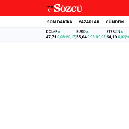
SON DAKİKA
YAZARLAR
GÜNDEM
DOLAR
EURO
STERLIN
47,71
55,04
64,19
0,08
(%0,17)
0,03
(%0,05)
0,02
(%