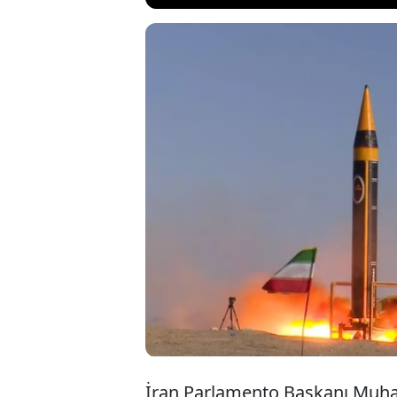
İran Parlamento
anlaşması iddia
"İmtiyazları diya
sözlere veya gar
olduğunu vurgul
İran Parlamento Başkanı Muha