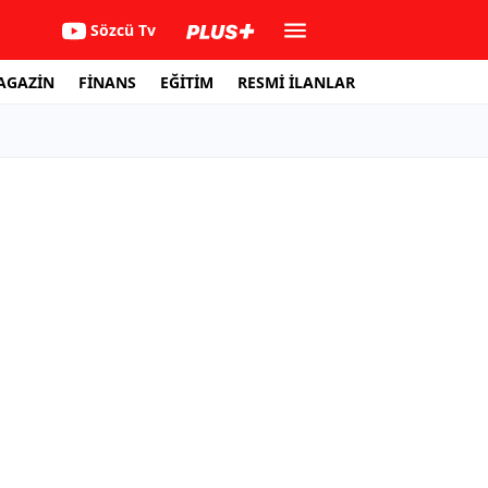
Sözcü Tv
AGAZİN
FİNANS
EĞİTİM
RESMİ İLANLAR