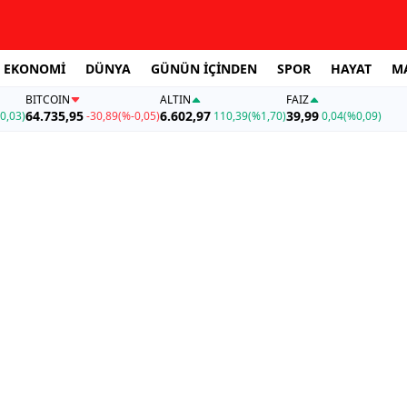
EKONOMİ
DÜNYA
GÜNÜN İÇİNDEN
SPOR
HAYAT
M
BITCOIN
ALTIN
FAİZ
64.735,95
6.602,97
39,99
0,03)
-30,89
(%-0,05)
110,39
(%1,70)
0,04
(%0,09)