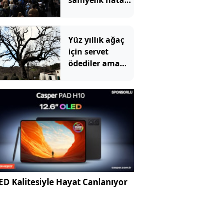
saniyelik hata
tüm sistemi
çökertti
Yüz yıllık ağaç
için servet
ödediler ama
asıl gerçeği
öğrenince dona
kaldılar
D Kalitesiyle Hayat Canlanıyor