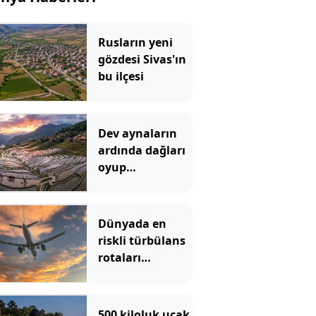
Rusların yeni
gözdesi Sivas'ın
bu ilçesi
Dev aynaların
ardında dağları
oyup
gökyüzünü yere
indirdiler
Dünyada en
riskli türbülans
rotaları
açıklandı
500 kiloluk uçak