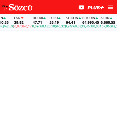
FAİZ
DOLAR
EURO
STERLIN
BITCOIN
ALTIN
,55
39,92
47,71
55,19
64,41
64.990,45
6.660,55
(%2,59)
-0,07
(%-0,17)
0,09
(%0,18)
0,18
(%0,32)
0,24
(%0,38)
19,46
(%0,03)
167,96
(%2,59)