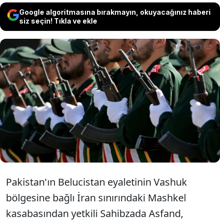
Google algoritmasına bırakmayın, okuyacağınız haberi
siz seçin! Tıkla ve ekle
Pakistan'ın İran sınırındaki Mashkel
bölgesinden bir yetkili, İran sınır
muhafızlarının, 6 kişinin olduğu araca ateş
açtığını ve 4 Pakistanlıyı öldürdüğünü
söyledi.
Pakistan'ın Belucistan eyaletinin Vashuk
bölgesine bağlı İran sınırındaki Mashkel
kasabasından yetkili Sahibzada Asfand,