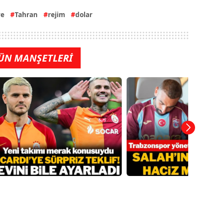
ye
Tahran
rejim
dolar
ÜN MANŞETLERİ