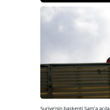
İran Ticar
Abdulemir R
yılki 500 m
imkansız ha
Suriye'nin başkenti Şam'a açıla