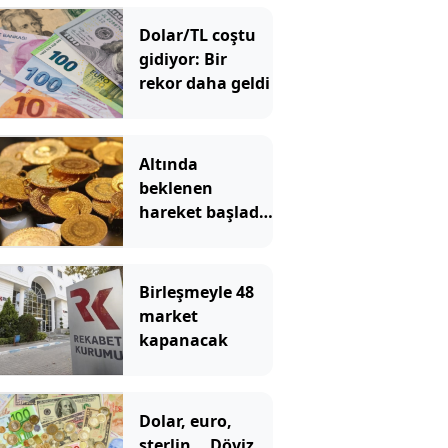
Dolar/TL coştu
gidiyor: Bir
rekor daha geldi
Altında
beklenen
hareket başladı!
Gram altın hızla
yükseliyor
Birleşmeyle 48
market
kapanacak
Dolar, euro,
sterlin... Döviz