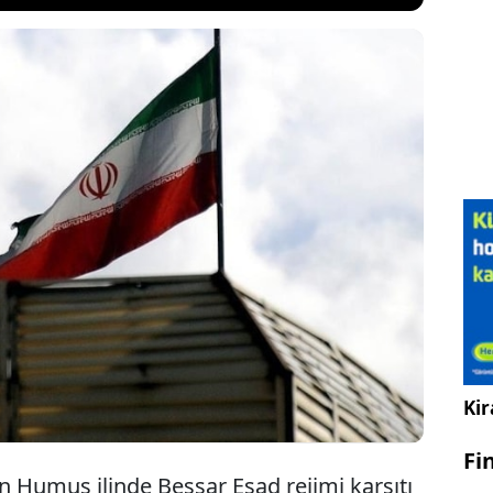
et Geliştirme Kurumu Batı Asya Ofisi Genel Müdürü
ebihavi, Suriye'deki son gelişmelerden dolayı bu
ilyon dolar ihracat hedefinin gerçekleşmesinin
le geldiğini söyledi.
Kir
Fi
n Humus ilinde Beşşar Esad rejimi karşıtı