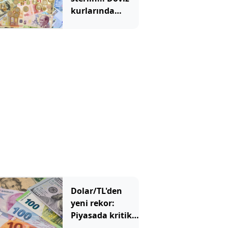
kurlarında
tarihi zirve
Dolar/TL'den
yeni rekor:
Piyasada kritik
48 saatlik