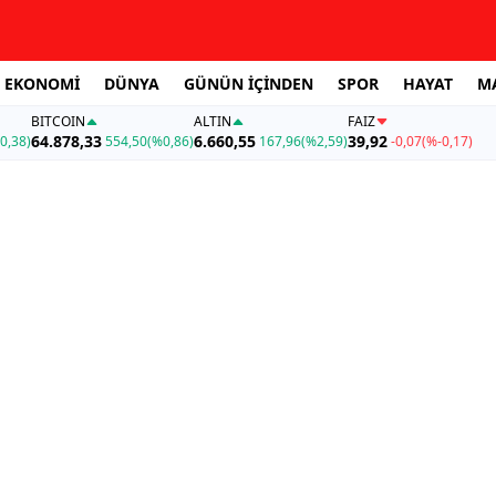
EKONOMİ
DÜNYA
GÜNÜN İÇİNDEN
SPOR
HAYAT
M
BITCOIN
ALTIN
FAİZ
64.878,33
6.660,55
39,92
0,38)
554,50
(%0,86)
167,96
(%2,59)
-0,07
(%-0,17)