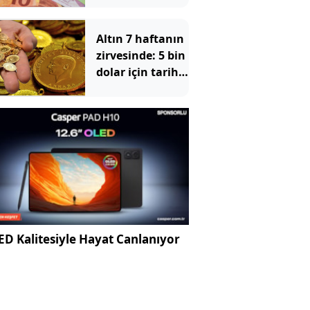
dönemeç
alarmı!
Altın 7 haftanın
zirvesinde: 5 bin
dolar için tarih
verildi
D Kalitesiyle Hayat Canlanıyor