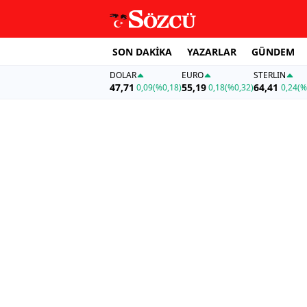
SON DAKİKA
YAZARLAR
GÜNDEM
DOLAR
EURO
STERLIN
47,71
55,19
64,41
0,09
(%0,18)
0,18
(%0,32)
0,24
(%