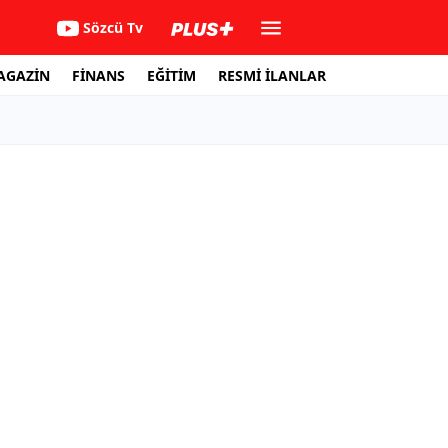
Sözcü Tv
AGAZİN
FİNANS
EĞİTİM
RESMİ İLANLAR