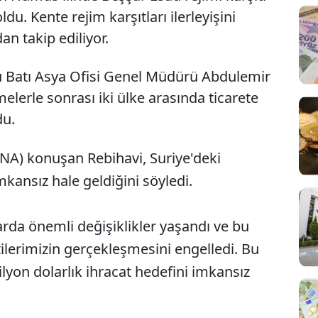
u. Kente rejim karşıtları ilerleyişini
an takip ediliyor.
u Batı Asya Ofisi Genel Müdürü Abdulemir
melerle sonrası iki ülke arasında ticarete
du.
ILNA) konuşan Rebihavi, Suriye'deki
imkansız hale geldiğini söyledi.
arda önemli değişiklikler yaşandı ve bu
ilerimizin gerçekleşmesini engelledi. Bu
lyon dolarlık ihracat hedefini imkansız