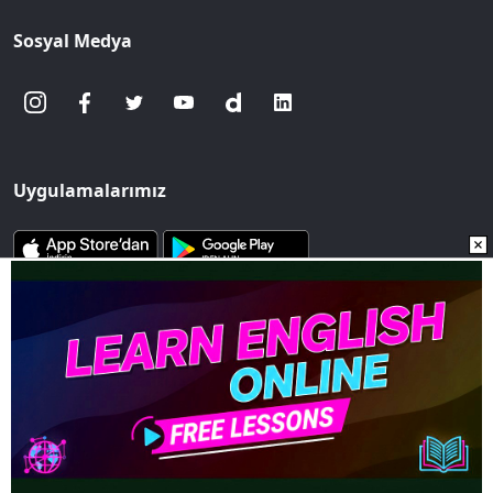
Sosyal Medya
Uygulamalarımız
www.sozcu.com.tr internet sitesinde yayınlanan yazı, haber ve
fotoğrafların her türlü telif hakkı Mega Ajans ve Rek. Tic. A.Ş'ye
aittir. İzin alınmadan, kaynak gösterilerek dahi
iktibas edilemez.
Copyright © 2023 - Tüm hakları saklıdır. Mega Ajans ve Rek.
Tic. A.Ş.