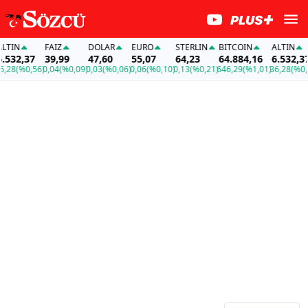
TIN
FAİZ
DOLAR
EURO
STERLIN
BITCOIN
ALTIN
532,37
39,99
47,60
55,07
64,23
64.884,16
6.532,37
28
(%0,56)
0,04
(%0,09)
0,03
(%0,06)
0,06
(%0,10)
0,13
(%0,21)
646,29
(%1,01)
36,28
(%0,56