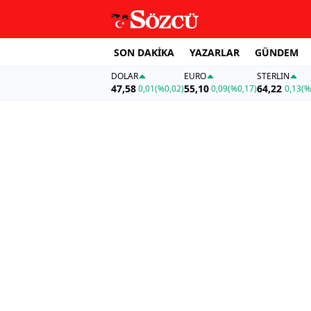
SON DAKİKA
YAZARLAR
GÜNDEM
DOLAR
EURO
STERLIN
47,58
55,10
64,22
0,01
(%0,02)
0,09
(%0,17)
0,13
(%