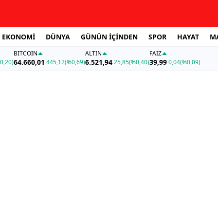
EKONOMİ
DÜNYA
GÜNÜN İÇİNDEN
SPOR
HAYAT
M
BITCOIN
ALTIN
FAİZ
64.660,01
6.521,94
39,99
0,20)
445,12
(%0,69)
25,85
(%0,40)
0,04
(%0,09)