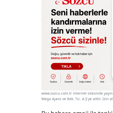
www.sozcu.com.tr internet sitesinde yayınla
Mega Ajans ve Rek. Tic. A.Ş'ye aittir. İzin