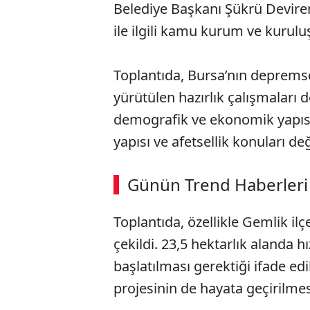
Belediye Başkanı Şükrü Devir
ile ilgili kamu kurum ve kuruluşl
Toplantıda, Bursa’nın deprems
yürütülen hazırlık çalışmaları de
demografik ve ekonomik yapısı
yapısı ve afetsellik konuları değ
ABERİ OKU
➜
Günün Trend Haberleri
Toplantıda, özellikle Gemlik il
SÖZCÜ SON DAKİKA
çekildi. 23,5 hektarlık alanda 
başlatılması gerektiği ifade ed
projesinin de hayata geçirilmesi