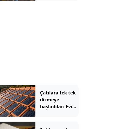
meyve bakın
hangisi çıktı
Çatılara tek tek
dizmeye
başladılar: Evin
elektriğini artık
kiremitler
üretecek