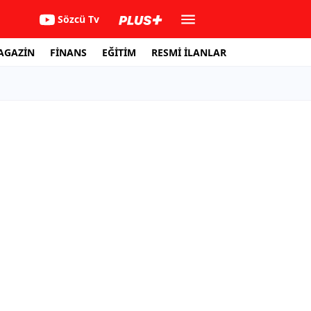
Sözcü Tv
AGAZİN
FİNANS
EĞİTİM
RESMİ İLANLAR