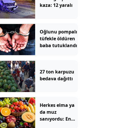
kaza: 12 yaralı
Oğlunu pompalı
tüfekle öldüren
baba tutuklandı
27 ton karpuzu
bedava dağıttı
Herkes elma ya
da muz
sanıyordu: En
çok tok tutan