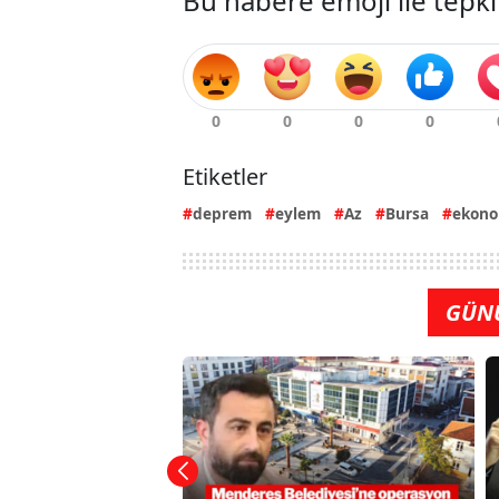
Bu habere emoji ile tepki
Etiketler
deprem
eylem
Az
Bursa
ekono
GÜN