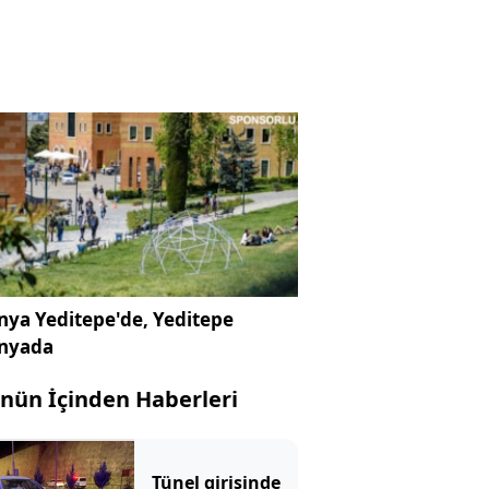
ya Yeditepe'de, Yeditepe
nyada
nün İçinden Haberleri
Tünel girişinde