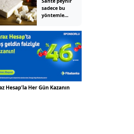
Sahte peynir
sadece bu
yöntemle
anlaşılıyormuş
az Hesap’la Her Gün Kazanın