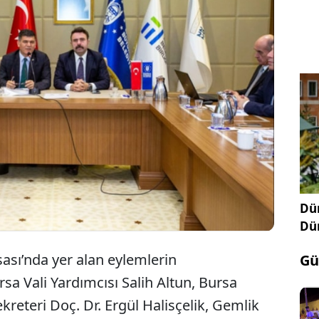
 Afet Risk Azaltma Planı (İRAP) kapsamında Deprem
da yer alan eylemlerin değerlendirildiği toplantı,
yükşehir Belediyesi’nin ev sahipliğinde
tirildi.
Dün
Dü
ı’nda yer alan eylemlerin
Gü
rsa Vali Yardımcısı Salih Altun, Bursa
reteri Doç. Dr. Ergül Halisçelik, Gemlik