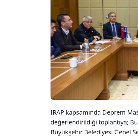
Bursa İl
Masası’n
Bursa Bü
gerçekleş
İRAP kapsamında Deprem Masas
değerlendirildiği toplantıya; Bu
Büyükşehir Belediyesi Genel Sek