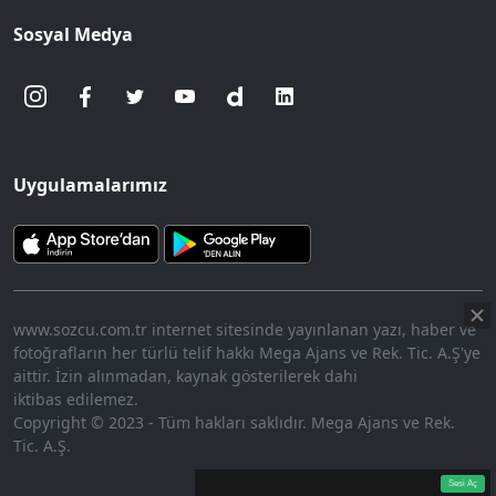
Sosyal Medya
Uygulamalarımız
www.sozcu.com.tr internet sitesinde yayınlanan yazı, haber ve
fotoğrafların her türlü telif hakkı Mega Ajans ve Rek. Tic. A.Ş'ye
aittir. İzin alınmadan, kaynak gösterilerek dahi
iktibas edilemez.
Copyright © 2023 - Tüm hakları saklıdır. Mega Ajans ve Rek.
Tic. A.Ş.
360p
Loaded
:
Sesi
9.95%
Aç
Sesi Aç