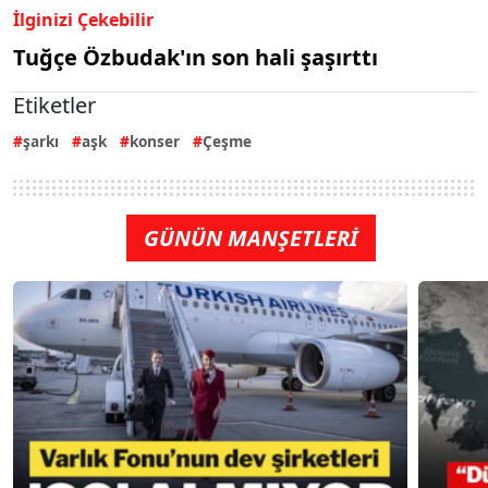
İlginizi Çekebilir
Tuğçe Özbudak'ın son hali şaşırttı
Etiketler
şarkı
aşk
konser
Çeşme
GÜNÜN MANŞETLERİ