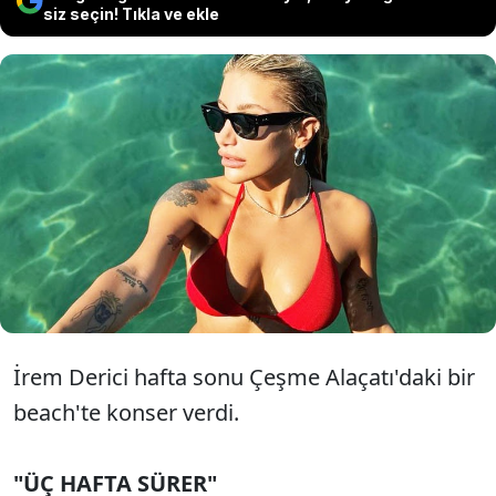
siz seçin! Tıkla ve ekle
Hafta sonu Çeşme'deki bir beach'te
konser veren İrem Derici, genç
erkeklerden hoşlandığını söyledi.
İrem Derici hafta sonu Çeşme Alaçatı'daki bir
beach'te konser verdi.
"ÜÇ HAFTA SÜRER"