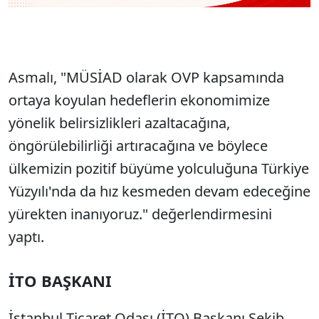
Asmalı, "MÜSİAD olarak OVP kapsamında
ortaya koyulan hedeflerin ekonomimize
yönelik belirsizlikleri azaltacağına,
öngörülebilirliği artıracağına ve böylece
ülkemizin pozitif büyüme yolculuğuna Türkiye
Yüzyılı'nda da hız kesmeden devam edeceğine
yürekten inanıyoruz." değerlendirmesini
yaptı.
İTO BAŞKANI
İstanbul Ticaret Odası (İTO) Başkanı Şekib