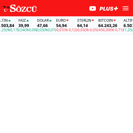
FAİZ
DOLAR
EURO
STERLIN
BITCOIN
ALTIN
,84
39,99
47,66
54,94
64,14
64.243,26
6.503,84
%0,17)
0,04
(%0,09)
0,03
(%0,07)
-0,07
(%-0,12)
-0,03
(%-0,05)
-456,30
(%-0,71)
11,25
(%0,1