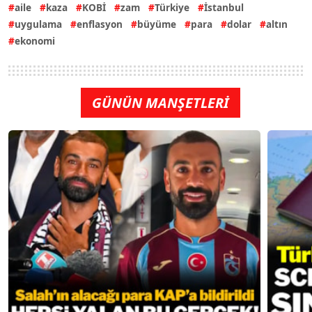
aile
kaza
KOBİ
zam
Türkiye
İstanbul
uygulama
enflasyon
büyüme
para
dolar
altın
ekonomi
GÜNÜN MANŞETLERİ