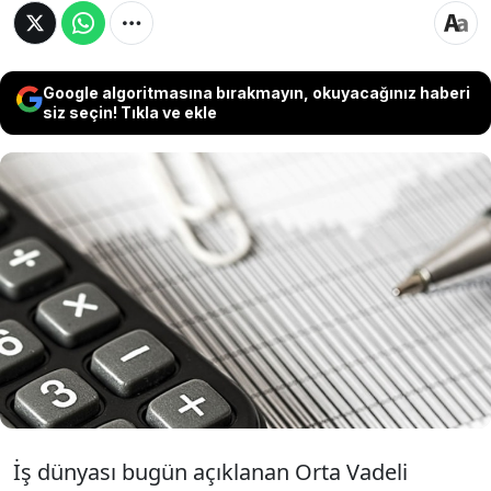
Google algoritmasına bırakmayın, okuyacağınız haberi
siz seçin! Tıkla ve ekle
İş dünyası temsilcileri OVP'yi değerlendirdi.
MÜSİAD Başkanı Mahmut Asmalı, İTO Başkanı
Şekib Avdagiç, İSO) Başkanı Erdal Bahçıvan ve
TİM Başkanı Mustafa Gültepe programdaki
büyüme ve istihdam hedefleri hakkında
konuştu.
İş dünyası bugün açıklanan Orta Vadeli