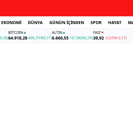
EKONOMİ
DÜNYA
GÜNÜN İÇİNDEN
SPOR
HAYAT
M
BITCOIN
ALTIN
FAİZ
64.918,28
6.660,55
39,92
0,38)
496,37
(%0,77)
167,96
(%2,59)
-0,07
(%-0,17)