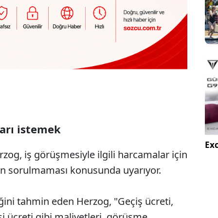
ları istemek
Exc
rzog, iş görüşmesiyle ilgili harcamalar için
ın sorulmaması konusunda uyarıyor.
ini tahmin eden Herzog, "Geçiş ücreti,
ksi ücreti gibi maliyetleri, görüşme