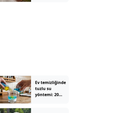
bırakıyordu:
Nedeni tüm
mahalleyi
şaşırttı
Ev temizliğinde
tuzlu su
yöntemi: 20
yıllık ev
hanımları bile
deniyor