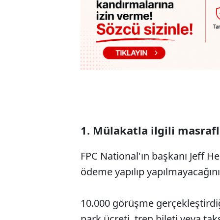
1. Mülakatla ilgili masraf
FPC National'ın başkanı Jeff He
ödeme yapılıp yapılmayacağın
10.000 görüşme gerçekleştirdiğ
park ücreti, tren bileti veya ta