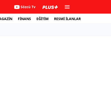
Sözcü Tv
AGAZİN
FİNANS
EĞİTİM
RESMİ İLANLAR