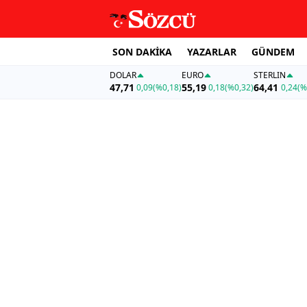
SON DAKİKA
YAZARLAR
GÜNDEM
DOLAR
EURO
STERLIN
47,71
55,19
64,41
0,09
(%0,18)
0,18
(%0,32)
0,24
(%