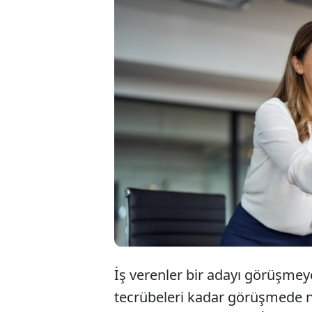
Her geçen g
zorlaşıyor. 
görüşmesi sır
izlenim için
İş verenler bir adayı görüşmey
tecrübeleri kadar görüşmede na