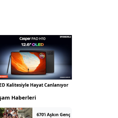
D Kalitesiyle Hayat Canlanıyor
şam Haberleri
670’i Aşkın Genç