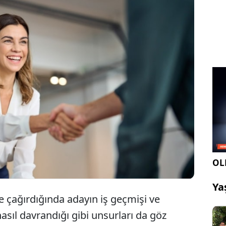
ün iş bulmak bir önceki güne göre daha da
İş bulmanın en önemli etkenlerinden biri de iş
asında bırakacağınız ilk izlenim. Peki iyi bir ilk
 ne yapmanız gerektiğini biliyor musunuz?
OLE
Ya
e çağırdığında adayın iş geçmişi ve
sıl davrandığı gibi unsurları da göz