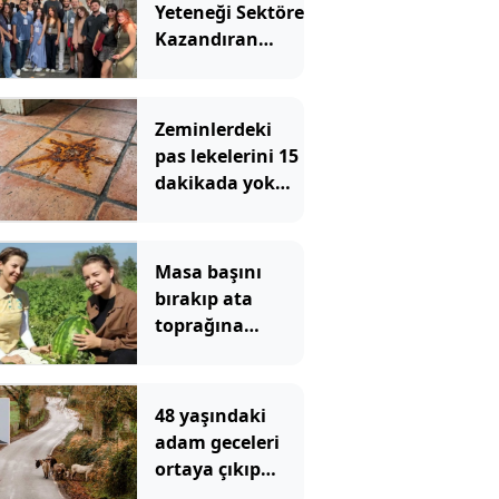
Yeteneği Sektöre
Kazandıran
UniChallenge+
12. Dönemini
Tamamladı
Zeminlerdeki
pas lekelerini 15
dakikada yok
ediyor:
Mutfaktaki 2
malzeme yeterli
Masa başını
bırakıp ata
toprağına
döndüler:
Üniversiteli iki
kardeş şimdi
48 yaşındaki
herkese ilham
adam geceleri
oluyor
ortaya çıkıp
etrafa leş