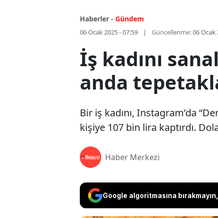
Haberler -
Gündem
06 Ocak 2025 - 07:59
Güncellenme:
06 Ocak 
İş kadını sana
anda tepetakl
Bir iş kadını, Instagram’da “De
kişiye 107 bin lira kaptırdı. Do
Haber Merkezi
Google algoritmasına bırakmayın, 