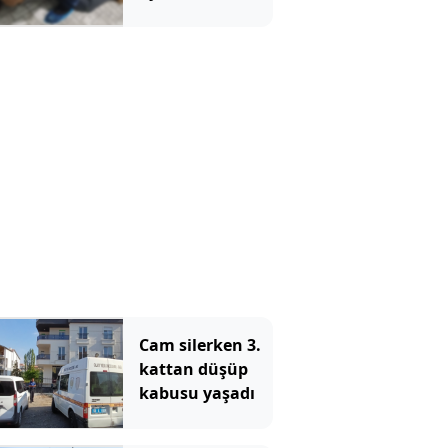
Bakan Gürlek
duyurdu
Cam silerken 3.
kattan düşüp
kabusu yaşadı