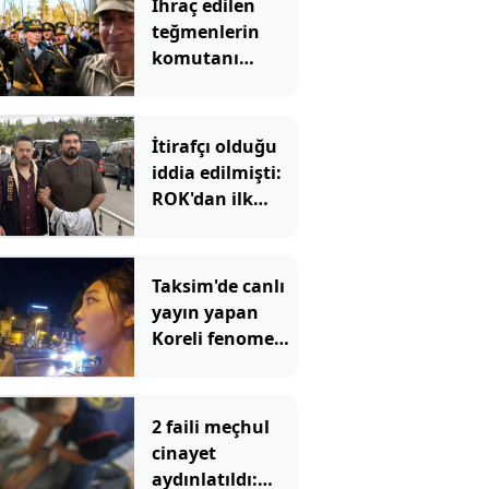
İhraç edilen
teğmenlerin
komutanı
emekliliğe sevk
edildi!
İtirafçı olduğu
iddia edilmişti:
ROK'dan ilk
hamle
Taksim'de canlı
yayın yapan
Koreli fenomene
ahlaksız teklif
2 faili meçhul
cinayet
aydınlatıldı: