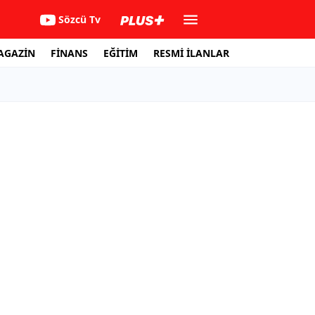
Sözcü Tv
AGAZİN
FİNANS
EĞİTİM
RESMİ İLANLAR