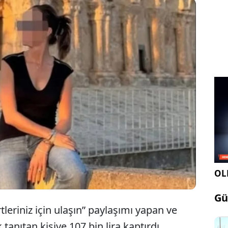
adını, Instagram’da “Dertleriniz için ulaşın” paylaşımı
e kendini 'Medyum Ömer' olarak tanıtan kişiye 107
 kaptırdı. Dolandırıldığını anlayınca büyük şok
OLE
Gü
tleriniz için ulaşın” paylaşımı yapan ve
nıtan kişiye 107 bin lira kaptırdı.