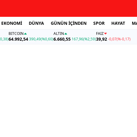
EKONOMİ
DÜNYA
GÜNÜN İÇİNDEN
SPOR
HAYAT
M
BITCOIN
ALTIN
FAİZ
64.992,54
6.660,55
39,92
0,38)
390,49
(%0,60)
167,96
(%2,59)
-0,07
(%-0,17)