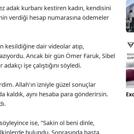
kez adak kurbanı kestiren kadın, kendisini
inin verdiği hesap numarasına ödemeler
kesildiğine dair videolar atıp,
azıyordu. Ancak bir gün Ömer Faruk, Sibel
 adakçı işe çalıştığını söyledi.
rdim. Allah'ın izniyle güzel sonuçlar
a kaldık, aynı hesaba para gönderirsin.
Exc
dı.
öyleyince ise, "Sakin ol beni dinle,
telkinlerde bulundu. Sonrasında başta