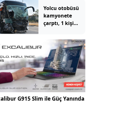
Yolcu otobüsü
kamyonete
çarptı, 1 kişi
öldü, 15 kişi
yaralandı
alibur G915 Slim ile Güç Yanında