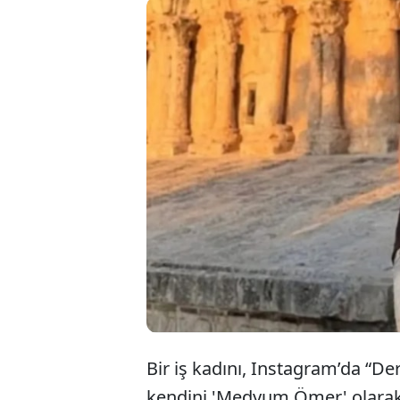
Bir iş k
yapan v
bin lira
yaşadı.
Bir iş kadını, Instagram’da “Der
kendini 'Medyum Ömer' olarak ta