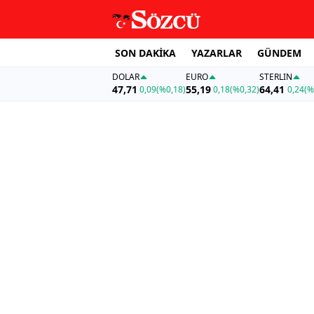
SON DAKİKA
YAZARLAR
GÜNDEM
DOLAR
EURO
STERLIN
47,71
55,19
64,41
0,09
(%0,18)
0,18
(%0,32)
0,24
(%