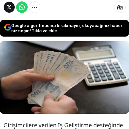
Google algoritmasına bırakmayın, okuyacağınız haberi
siz seçin! Tıkla ve ekle
Girişimcilere faizsiz kredi destek
kampanyasında yeni bir adı atılıyor.
KOSGEB tarafından açıklanan pakette 1
Aralık'ta başlayan başvuru süreci, 31
Aralık'ta sona erecek.
Girişimcilere verilen İş Geliştirme desteğinde