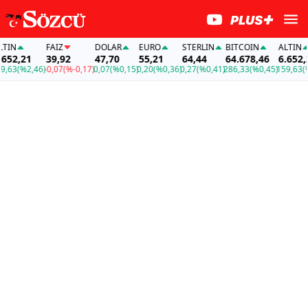
N
FAİZ
DOLAR
EURO
STERLIN
BITCOIN
ALTIN
2,21
39,92
47,70
55,21
64,44
64.678,46
6.652,21
3
(%2,46)
-0,07
(%-0,17)
0,07
(%0,15)
0,20
(%0,36)
0,27
(%0,41)
286,33
(%0,45)
159,63
(%2,