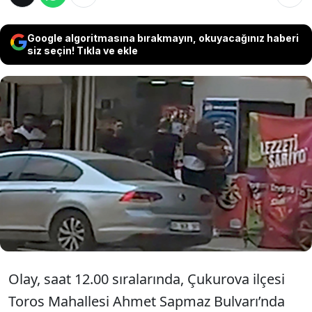
Google algoritmasına bırakmayın, okuyacağınız haberi
siz seçin! Tıkla ve ekle
Adana’da müşteri olarak gittiği tekel
bayisinde iş yeri sahibi ile tartışıp kavga eden
kişi, av tüfeğiyle ateş açıp kaçtı. Saçmalar iş
yerinin duvarına isabet ederken, o anlar cep
telefonu kamerasıyla görüntülendi.
Olay, saat 12.00 sıralarında, Çukurova ilçesi
Toros Mahallesi Ahmet Sapmaz Bulvarı’nda