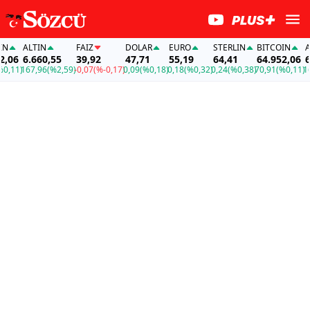
ALTIN
FAİZ
DOLAR
EURO
STERLIN
BITCOIN
ALT
06
6.660,55
39,92
47,71
55,19
64,41
64.952,06
6.6
,11)
167,96
(%2,59)
-0,07
(%-0,17)
0,09
(%0,18)
0,18
(%0,32)
0,24
(%0,38)
70,91
(%0,11)
167