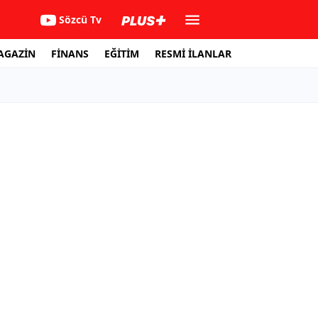
Sözcü Tv
AGAZİN
FİNANS
EĞİTİM
RESMİ İLANLAR