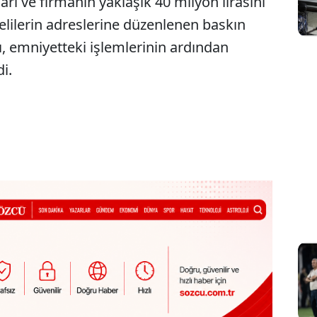
arı ve firmanın yaklaşık 40 milyon lirasını
helilerin adreslerine düzenlenen baskın
ı, emniyetteki işlemlerinin ardından
di.