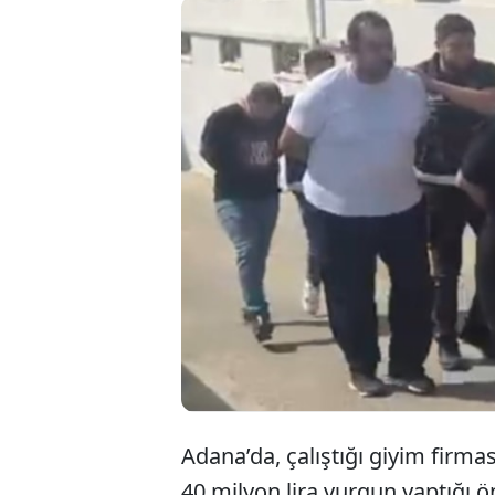
Adana’da
yaklaşık
muhasebe
sonucu t
Adana’da, çalıştığı giyim firm
40 milyon lira vurgun yaptığı 