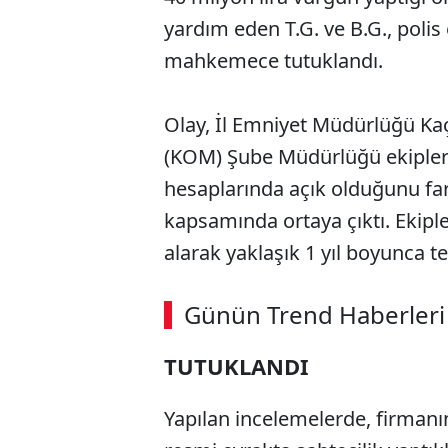
yardım eden T.G. ve B.G., polis e
mahkemece tutuklandı.
Olay, İl Emniyet Müdürlüğü Ka
(KOM) Şube Müdürlüğü ekipleri
hesaplarında açık olduğunu far
kapsamında ortaya çıktı. Ekiple
alarak yaklaşık 1 yıl boyunca tek
ABERİ OKU
➜
Günün Trend Haberleri
TUTUKLANDI
SÖZCÜ SON DAKİKA
Yapılan incelemelerde, firmanın