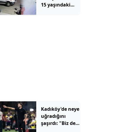
15 yaşındaki
çocuğu
kalbinden
bıçakladılar
Kadıköy'de neye
uğradığını
şaşırdı: "Biz de
insanız"