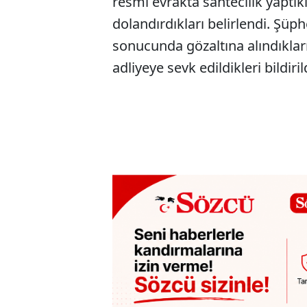
resmi evrakta sahtecilik yaptıkl
dolandırdıkları belirlendi. Şüp
sonucunda gözaltına alındıklar
adliyeye sevk edildikleri bildiril