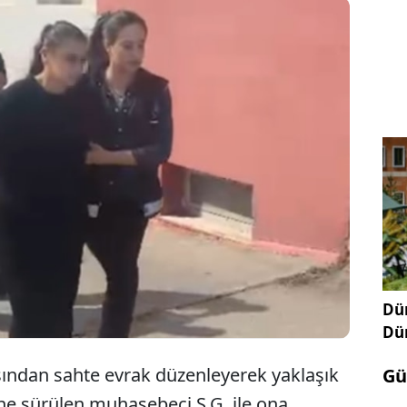
 sahte evraklarla çalıştığı giyim firmasından
 40 milyon lira vurgun yaptığı iddia edilen
ci S.G. ve iki yardımcısı, polis ekiplerinin çalışması
utuklandı.
Dün
Dü
asından sahte evrak düzenleyerek yaklaşık
Gü
öne sürülen muhasebeci S.G. ile ona