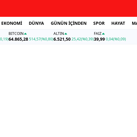
EKONOMİ
DÜNYA
GÜNÜN İÇİNDEN
SPOR
HAYAT
M
BITCOIN
ALTIN
FAİZ
64.865,28
6.521,50
39,99
0,19)
514,57
(%0,80)
25,42
(%0,39)
0,04
(%0,09)