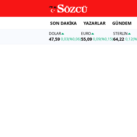
SON DAKİKA
YAZARLAR
GÜNDEM
DOLAR
EURO
STERLIN
47,59
55,09
64,22
0,03
(%0,06)
0,09
(%0,15)
0,12
(%