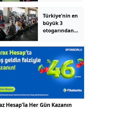
Türkiye'nin en
büyük 3
otogarından
biriydi: Tahliye
kararı verildi
az Hesap’la Her Gün Kazanın