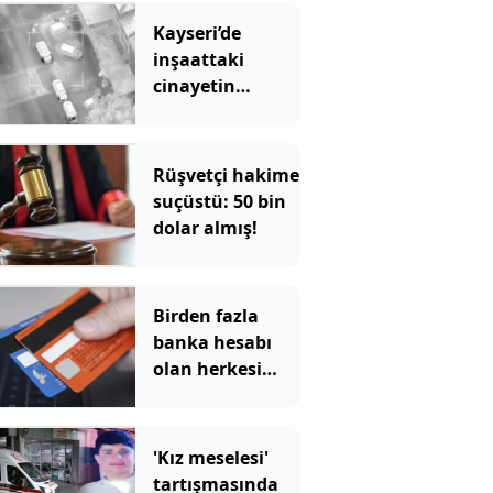
Kayseri’de
inşaattaki
cinayetin
şüphelileri
yakalandı
Rüşvetçi hakime
suçüstü: 50 bin
dolar almış!
Birden fazla
banka hesabı
olan herkesi
ilgilendiriyor
'Kız meselesi'
tartışmasında