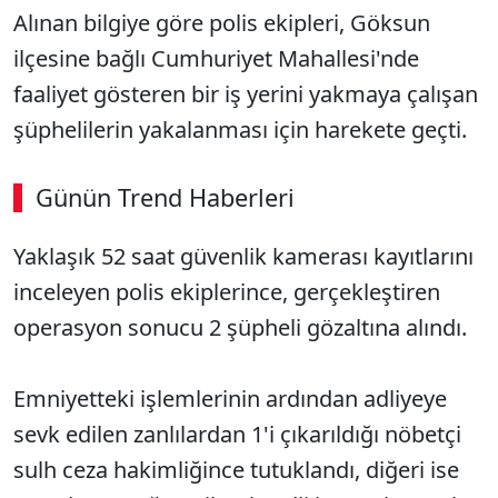
Alınan bilgiye göre polis ekipleri, Göksun
ilçesine bağlı Cumhuriyet Mahallesi'nde
faaliyet gösteren bir iş yerini yakmaya çalışan
şüphelilerin yakalanması için harekete geçti.
Günün Trend Haberleri
00:02
/ 08:43
Yaklaşık 52 saat güvenlik kamerası kayıtlarını
Sesi Aç
inceleyen polis ekiplerince, gerçekleştiren
operasyon sonucu 2 şüpheli gözaltına alındı.
Emniyetteki işlemlerinin ardından adliyeye
sevk edilen zanlılardan 1'i çıkarıldığı nöbetçi
sulh ceza hakimliğince tutuklandı, diğeri ise