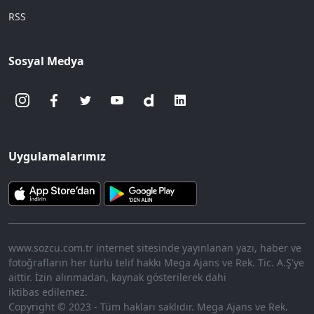
RSS
Sosyal Medya
Uygulamalarımız
www.sozcu.com.tr internet sitesinde yayınlanan yazı, haber ve
fotoğrafların her türlü telif hakkı Mega Ajans ve Rek. Tic. A.Ş'ye
aittir. İzin alınmadan, kaynak gösterilerek dahi
iktibas edilemez.
Copyright © 2023 - Tüm hakları saklıdır. Mega Ajans ve Rek.