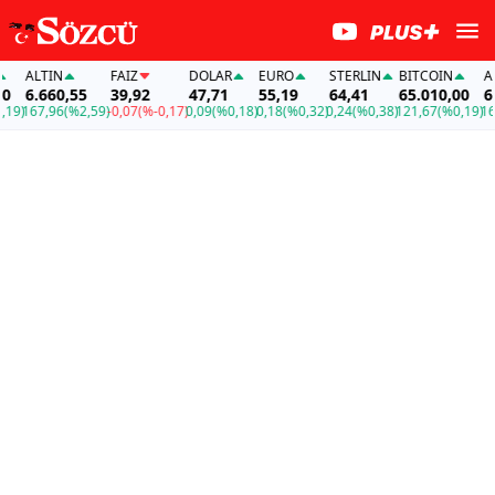
ALTIN
FAİZ
DOLAR
EURO
STERLIN
BITCOIN
ALT
6.660,55
39,92
47,71
55,19
64,41
65.010,00
6.6
9)
167,96
(%2,59)
-0,07
(%-0,17)
0,09
(%0,18)
0,18
(%0,32)
0,24
(%0,38)
121,67
(%0,19)
167,