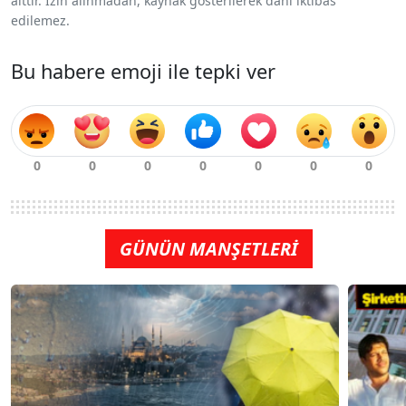
aittir. İzin alınmadan, kaynak gösterilerek dahi iktibas
edilemez.
Bu habere emoji ile tepki ver
GÜNÜN MANŞETLERİ