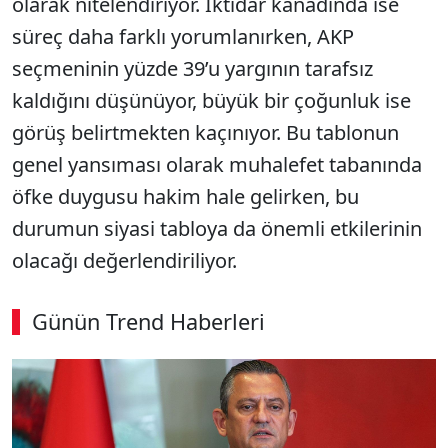
olarak nitelendiriyor. İktidar kanadında ise
süreç daha farklı yorumlanırken, AKP
seçmeninin yüzde 39’u yargının tarafsız
kaldığını düşünüyor, büyük bir çoğunluk ise
görüş belirtmekten kaçınıyor. Bu tablonun
genel yansıması olarak muhalefet tabanında
öfke duygusu hakim hale gelirken, bu
durumun siyasi tabloya da önemli etkilerinin
olacağı değerlendiriliyor.
Günün Trend Haberleri
00:02
/ 08:15
Sesi Aç