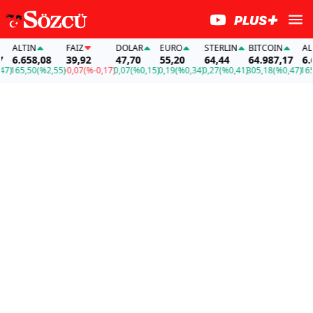
LTIN
FAİZ
DOLAR
EURO
STERLIN
BITCOIN
ALTIN
.658,08
39,92
47,70
55,20
64,44
64.987,17
6.658
65,50
(%2,55)
-0,07
(%-0,17)
0,07
(%0,15)
0,19
(%0,34)
0,27
(%0,41)
305,18
(%0,47)
165,50