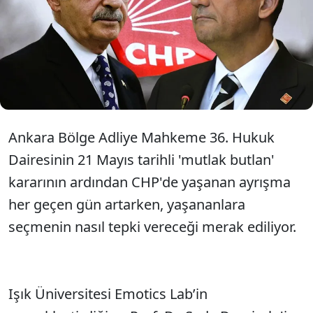
tabanında Kemal Kılıçdaroğlu’na duyulan öfke
Cumhurbaşkanı Erdoğan ile neredeyse aynı seviyeye
ulaşırken, Özgür Özel liderliğinde kurulacak olası bir
yeni partinin seçimlerde birinci sıraya yerleşebileceği
ve Kılıçdaroğlu liderliğindeki mevcut CHP'nin baraj
altında kalacağı öngörülüyor.
Ankara Bölge Adliye Mahkeme 36. Hukuk
Dairesinin 21 Mayıs tarihli 'mutlak butlan'
kararının ardından CHP'de yaşanan ayrışma
her geçen gün artarken, yaşananlara
seçmenin nasıl tepki vereceği merak ediliyor.
Işık Üniversitesi Emotics Lab’in