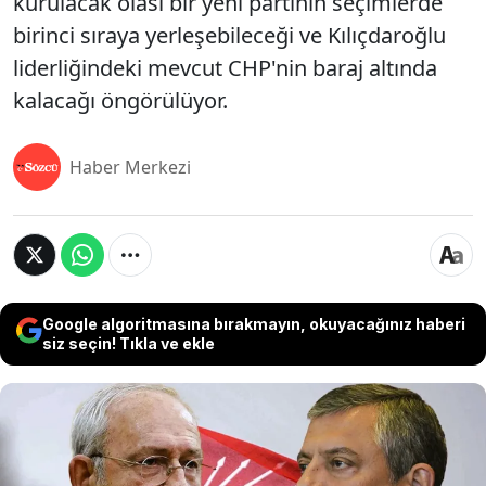
kurulacak olası bir yeni partinin seçimlerde
birinci sıraya yerleşebileceği ve Kılıçdaroğlu
liderliğindeki mevcut CHP'nin baraj altında
kalacağı öngörülüyor.
Haber Merkezi
Google algoritmasına bırakmayın, okuyacağınız haberi
siz seçin! Tıkla ve ekle
Işık Üniversitesi Emotics Lab tarafından yapılan
CHP'ye yönelik 'mutlak butlan' araştırması,
muhalefet seçmeninin tercihlerindeki dikkat çeken
değişimi gözler önüne serdi. Rapora göre CHP