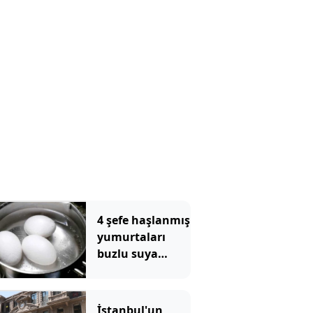
tahliye edildi
4 şefe haşlanmış
yumurtaları
buzlu suya
batırmanın
doğru olup
olmadığı
İstanbul'un