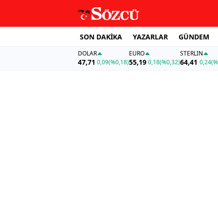
SON DAKİKA
YAZARLAR
GÜNDEM
DOLAR
EURO
STERLIN
47,71
55,19
64,41
0,09
(%0,18)
0,18
(%0,32)
0,24
(%