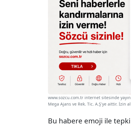
www.sozcu.com.tr internet sitesinde yayınla
Mega Ajans ve Rek. Tic. A.Ş'ye aittir. İzin
Bu habere emoji ile tepki