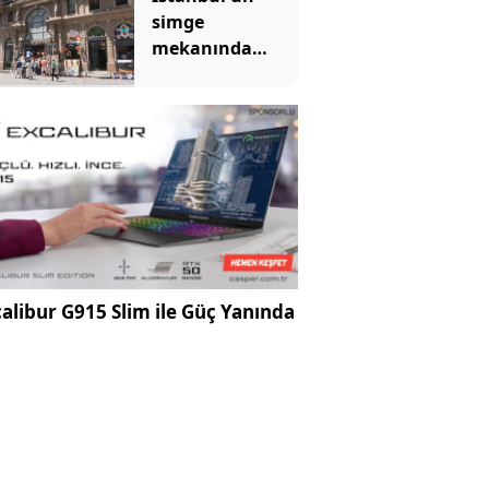
soruldu, hepsi
simge
aynı şeyi söyledi
mekanında
tartışma
yaratan
görüntü
alibur G915 Slim ile Güç Yanında