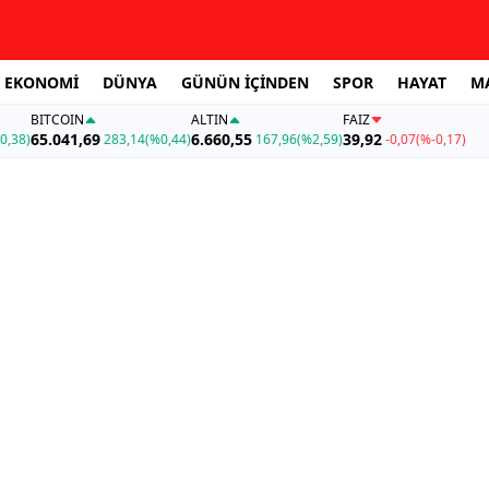
EKONOMİ
DÜNYA
GÜNÜN İÇİNDEN
SPOR
HAYAT
M
BITCOIN
ALTIN
FAİZ
65.041,69
6.660,55
39,92
0,38)
283,14
(%0,44)
167,96
(%2,59)
-0,07
(%-0,17)