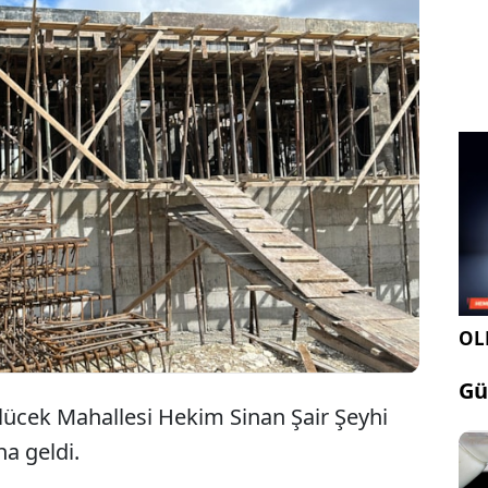
Kütahya'da bir inşaattaki iskelenin devrilmesi
sonucu sonucu yaralanan 2’si ağır, dört işçi
hastaneye kaldırıldı.
OLE
Gü
ölücek Mahallesi Hekim Sinan Şair Şeyhi
a geldi.