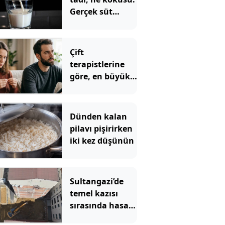
Gerçek süt
sadece böyle
anlaşılıyor
Çift
terapistlerine
göre, en büyük
kız çocuklarının
en sık
karşılaştığı 5
Dünden kalan
ilişki sorunu
pilavı pişirirken
iki kez düşünün
Sultangazi’de
temel kazısı
sırasında hasar
gören 2 bina