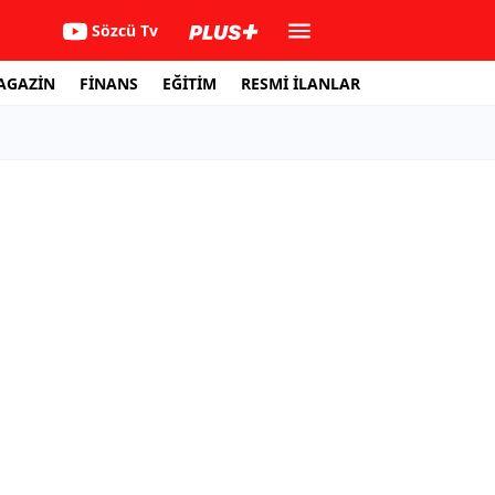
Sözcü Tv
AGAZİN
FİNANS
EĞİTİM
RESMİ İLANLAR