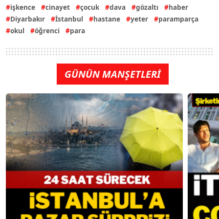
işkence
cinayet
çocuk
dava
gözaltı
haber
Diyarbakır
İstanbul
hastane
yeter
paramparça
okul
öğrenci
para
GÜNÜN MANŞETLERİ