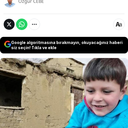
Özgür CEBE
Google algoritmasına bırakmayın, okuyacağınız haberi
siz seçin! Tıkla ve ekle
Diyarbakır’da harabe bir evde başı taşla ezilen,
vücudu parçalanan 8 yaşındaki Muhammet Veli
Dümez’in öldürülmesiyle ilgili yargılanan dayısı
ile halası beraat etti. Lise öğrencisi yaşı küçük
bir çocuk ise olayın faili olduğu gerekçesiyle 20
yıl hapisle cezalandırıldı.