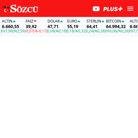
LTIN
FAİZ
DOLAR
EURO
STERLIN
BITCOIN
ALTIN
.660,55
39,92
47,71
55,19
64,41
64.994,32
6.660,
7,96
(%2,59)
-0,07
(%-0,17)
0,09
(%0,18)
0,18
(%0,32)
0,24
(%0,38)
169,06
(%0,26)
167,96
(