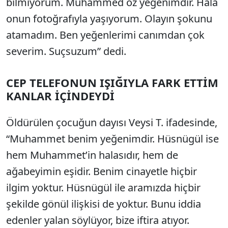
bilmiyorum. Muhammed öz yeğenimdir. Hala
onun fotoğrafıyla yaşıyorum. Olayın şokunu
atamadım. Ben yeğenlerimi canımdan çok
severim. Suçsuzum” dedi.
CEP TELEFONUN IŞIĞIYLA FARK ETTİM
KANLAR İÇİNDEYDİ
Öldürülen çocuğun dayısı Veysi T. ifadesinde,
“Muhammet benim yeğenimdir. Hüsnügül ise
hem Muhammet’in halasıdır, hem de
ağabeyimin eşidir. Benim cinayetle hiçbir
ilgim yoktur. Hüsnügül ile aramızda hiçbir
şekilde gönül ilişkisi de yoktur. Bunu iddia
edenler yalan söylüyor, bize iftira atıyor.