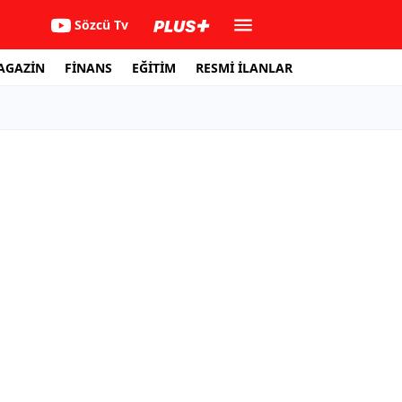
Sözcü Tv
AGAZİN
FİNANS
EĞİTİM
RESMİ İLANLAR