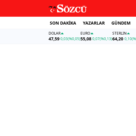
SON DAKİKA
YAZARLAR
GÜNDEM
DOLAR
EURO
STERLIN
47,59
55,08
64,20
0,03
(%0,05)
0,07
(%0,13)
0,10
(%