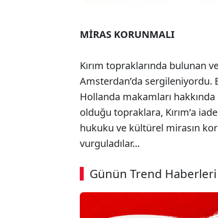
MİRAS KORUNMALI
Kırım topraklarında bulunan ve 
Amsterdan’da sergileniyordu. E
Hollanda makamları hakkında d
olduğu topraklara, Kırım’a iad
hukuku ve kültürel mirasın ko
vurguladılar...
ABERİ OKU
➜
Günün Trend Haberleri
SÖZCÜ SON DAKİKA