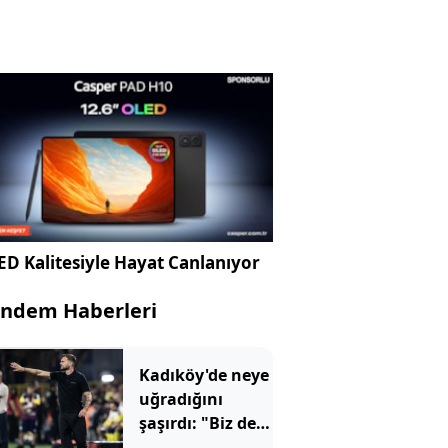
D Kalitesiyle Hayat Canlanıyor
ndem Haberleri
Kadıköy'de neye
uğradığını
şaşırdı: "Biz de
insanız"