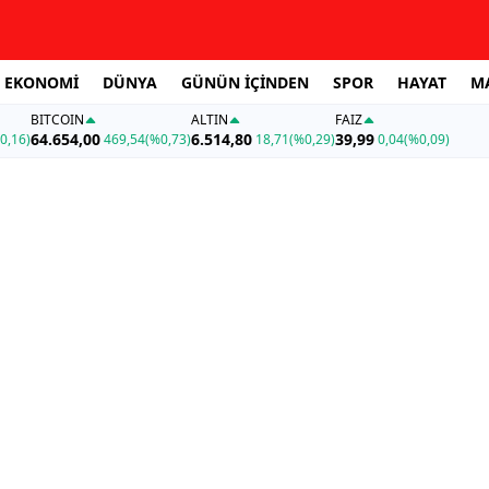
EKONOMİ
DÜNYA
GÜNÜN İÇİNDEN
SPOR
HAYAT
M
BITCOIN
ALTIN
FAİZ
64.654,00
6.514,80
39,99
0,16)
469,54
(%0,73)
18,71
(%0,29)
0,04
(%0,09)