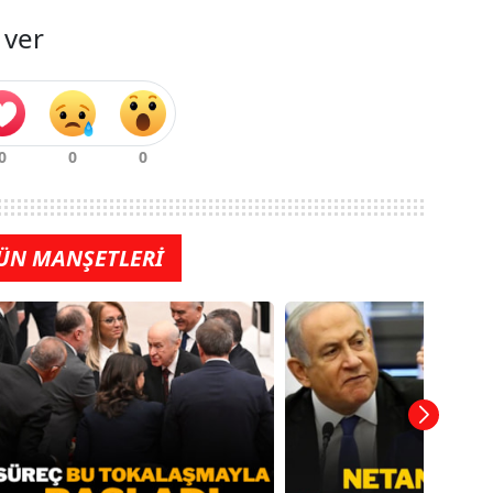
 ver
ÜN MANŞETLERİ