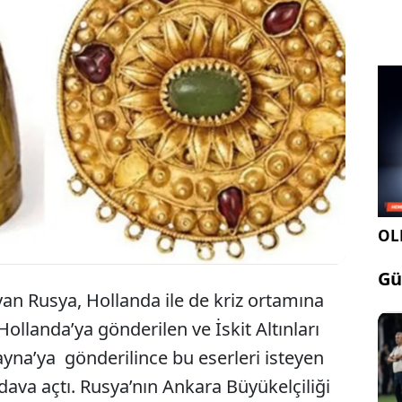
Paha biçilmez tarihi eserleri isteyen Rusya, milli
gün kutlamasına İskit altını şeklinde çikolata
ikram etti.
OLE
Gü
yan Rusya, Hollanda ile de kriz ortamına
Hollanda’ya gönderilen ve İskit Altınları
ayna’ya gönderilince bu eserleri isteyen
va açtı. Rusya’nın Ankara Büyükelçiliği