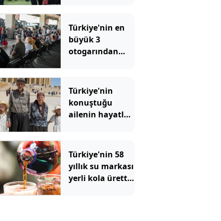
Türkiye'nin en
büyük 3
otogarından
biriydi: Tahliye
kararı verildi
Türkiye'nin
konuştuğu
ailenin hayatları
böyle çalınmış
Türkiye'nin 58
yıllık su markası
yerli kola üretti:
81 ilde satışa
çıkardı