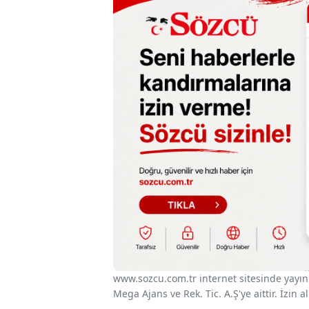
www.sozcu.com.tr internet sitesinde yayınla
Mega Ajans ve Rek. Tic. A.Ş'ye aittir. İzin