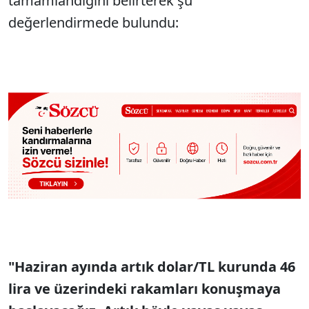
tamamlandığını belirterek şu
değerlendirmede bulundu:
"Haziran ayında artık dolar/TL kurunda 46
lira ve üzerindeki rakamları konuşmaya