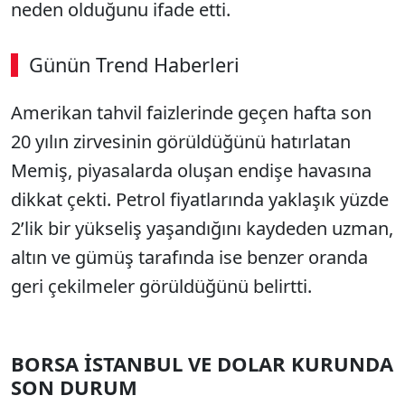
neden olduğunu ifade etti.
Günün Trend Haberleri
00:03
/ 08:06
Amerikan tahvil faizlerinde geçen hafta son
Sesi Aç
20 yılın zirvesinin görüldüğünü hatırlatan
Memiş, piyasalarda oluşan endişe havasına
dikkat çekti. Petrol fiyatlarında yaklaşık yüzde
2’lik bir yükseliş yaşandığını kaydeden uzman,
altın ve gümüş tarafında ise benzer oranda
geri çekilmeler görüldüğünü belirtti.
BORSA İSTANBUL VE DOLAR KURUNDA
SON DURUM