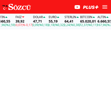
FAİZ
DOLAR
EURO
STERLIN
BITCOIN
ALTIN
,55
39,92
47,71
55,19
64,41
65.020,01
6.660,55
(%2,59)
-0,07
(%-0,17)
0,09
(%0,18)
0,18
(%0,32)
0,24
(%0,38)
72,37
(%0,11)
167,96
(%2,59)