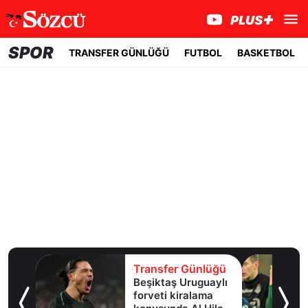
SPOR
TRANSFER GÜNLÜĞÜ
FUTBOL
BASKETBOL
lüğü
Transfer Günlüğü
e
Beşiktaş Uruguaylı
forveti kiralama