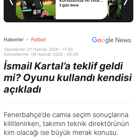
fer
konusunda Al Hilal
2 gün önce
ile anlaştı! Adım
adım Nunez
Haberler
-
Futbol
Yayınlanma :
07 Haziran 2026 - 17:43
Güncellenme :
08 Haziran 2026 - 05:28
İsmail Kartal’a teklif geldi
mi? Oyunu kullandı kendisi
açıkladı
Fenerbahçe’de camia seçim sonuçlarına
kilitlenirken, takımın teknik direktörünün
kim olacağı ise büyük merak konusu.