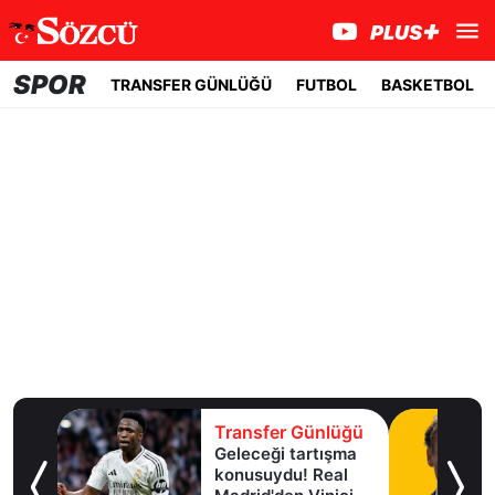
SPOR
TRANSFER GÜNLÜĞÜ
FUTBOL
BASKETBOL
lüğü
Transfer Günlüğü
Geleceği tartışma
aha
konusuydu! Real