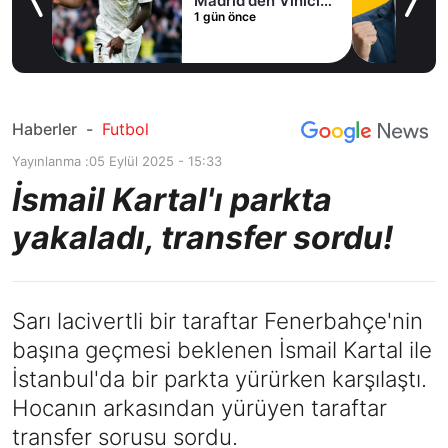
Madrid'den Vinicius
1 gün önce
Junior kararı
Haberler
-
Futbol
Yayınlanma :
05 Eylül 2025 - 15:33
İsmail Kartal'ı parkta
yakaladı, transfer sordu!
Sarı lacivertli bir taraftar Fenerbahçe'nin
başına geçmesi beklenen İsmail Kartal ile
İstanbul'da bir parkta yürürken karşılaştı.
Hocanın arkasından yürüyen taraftar
transfer sorusu sordu.