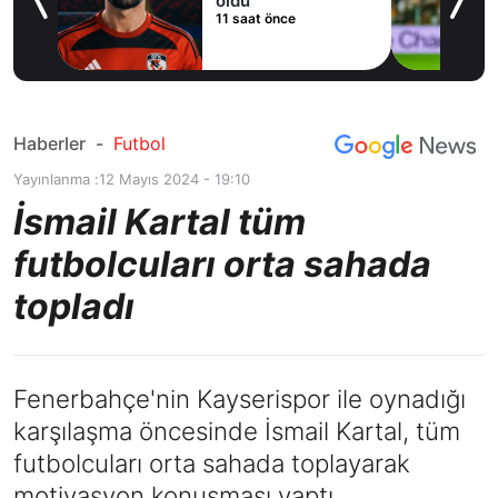
cak
oldu
11 saat önce
Haberler
-
Futbol
Yayınlanma :
12 Mayıs 2024 - 19:10
İsmail Kartal tüm
futbolcuları orta sahada
topladı
Fenerbahçe'nin Kayserispor ile oynadığı
karşılaşma öncesinde İsmail Kartal, tüm
futbolcuları orta sahada toplayarak
motivasyon konuşması yaptı.