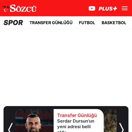
SPOR
TRANSFER GÜNLÜĞÜ
FUTBOL
BASKETBOL
lüğü
Transfer Günlüğü
er
Serdar Dursun'un
k!
yeni adresi belli