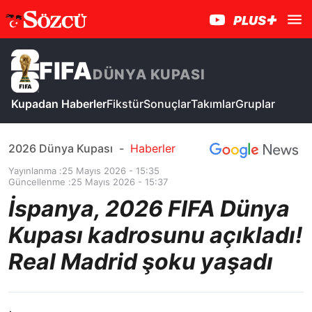
FIFA
DÜNYA KUPASI
Kupadan Haberler
Fikstür
Sonuçlar
Takımlar
Gruplar
2026 Dünya Kupası
-
Haberler
Yayınlanma :
25 Mayıs 2026 - 15:35
Güncellenme :
25 Mayıs 2026 - 15:37
İspanya, 2026 FIFA Dünya
Kupası kadrosunu açıkladı!
Real Madrid şoku yaşadı