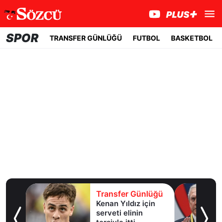
SPOR
TRANSFER GÜNLÜĞÜ
FUTBOL
BASKETBOL
lüğü
Transfer Günlüğü
Kenan Yıldız için
 Lig’e
serveti elinin