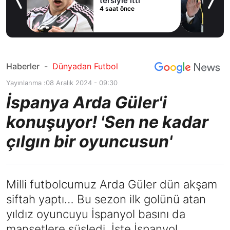
tersiyle itti
4 saat önce
Haberler
-
Dünyadan Futbol
Yayınlanma :
08 Aralık 2024 - 09:30
İspanya Arda Güler'i
konuşuyor! 'Sen ne kadar
çılgın bir oyuncusun'
Milli futbolcumuz Arda Güler dün akşam
siftah yaptı… Bu sezon ilk golünü atan
yıldız oyuncuyu İspanyol basını da
manşetlere süsledi. İşte İspanyol