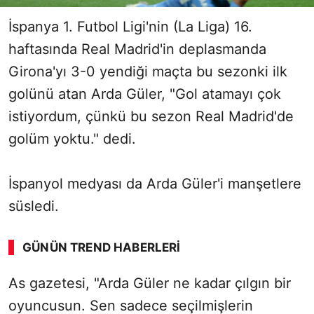
İspanya 1. Futbol Ligi'nin (La Liga) 16.
haftasında Real Madrid'in deplasmanda
Girona'yı 3-0 yendiği maçta bu sezonki ilk
golünü atan Arda Güler, "Gol atamayı çok
istiyordum, çünkü bu sezon Real Madrid'de
golüm yoktu." dedi.
İspanyol medyası da Arda Güler'i manşetlere
süsledi.
GÜNÜN TREND HABERLERI
00:02
/ 03:08
As gazetesi, "Arda Güler ne kadar çılgın bir
Sesi Aç
oyuncusun. Sen sadece seçilmişlerin