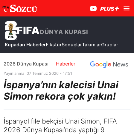
FIFA
DÜNYA KUPASI
Kupadan Haberler
Fikstür
Sonuçlar
Takımlar
Gruplar
2026 Dünya Kupası
-
Haberler
Yayınlanma :
07 Temmuz 2026 - 17:51
İspanya’nın kalecisi Unai
Simon rekora çok yakın!
İspanyol file bekçisi Unai Simon, FIFA
2026 Dünya Kupası’nda yaptığı 9