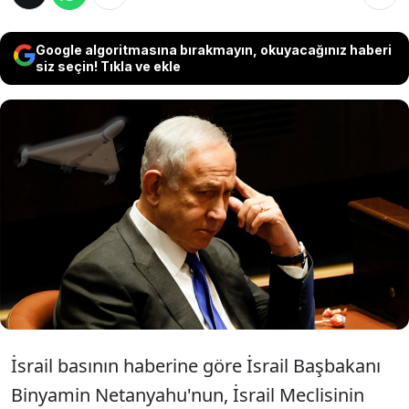
Google algoritmasına bırakmayın, okuyacağınız haberi
siz seçin! Tıkla ve ekle
İsrail basını, İsrail Başbakanı Binyamin
Netanyahu'nun Kayserya'daki evine yapılan
saldırıdan sonra içinde büyüyen korkularını
yazdı. Başbakanlık ofisinden habere ilişkin
bir açıklama yapılmadı.
İsrail basının haberine göre İsrail Başbakanı
Binyamin Netanyahu'nun, İsrail Meclisinin