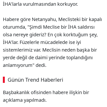
İHA'larla vurulmasından korkuyor.
Habere göre Netanyahu, Meclisteki bir kapalı
oturumda, "Şimdi Meclise bir İHA saldırısı
olsa nereye gideriz? En çok korktuğum şey,
İHA'lar. Füzelerle mücadelede ise iyi
sistemlerimiz var. Meclisin neden başka bir
yerde değil de daimi yerinde toplandığını
anlamıyorum" dedi.
Günün Trend Haberleri
00:02
/ 09:08
Başbakanlık ofisinden habere ilişkin bir
Sesi Aç
açıklama yapılmadı.