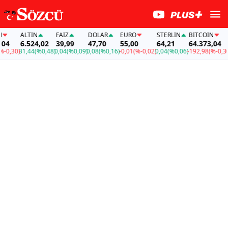
ALTIN
FAİZ
DOLAR
EURO
STERLIN
BITCOIN
AL
6.524,02
39,99
47,70
55,00
64,21
64.373,04
6.
,30)
31,44
(%0,48)
0,04
(%0,09)
0,08
(%0,16)
-0,01
(%-0,02)
0,04
(%0,06)
-192,98
(%-0,30)
31