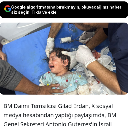
Google algoritmasına bırakmayın, okuyacağınız haberi
siz seçin! Tıkla ve ekle
İsrail'in Birleşmiş Milletler (BM) Daimi
Temsilcisi Gilad Erdan, BM’nin İsrail'i
"çatışma bölgelerinde çocuklara zarar
veren" ülkelerin olduğu kara listeye aldığını
belirtti.
BM Daimi Temsilcisi Gilad Erdan, X sosyal
medya hesabından yaptığı paylaşımda, BM
Genel Sekreteri Antonio Guterres’in İsrail