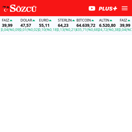
İZ
DOLAR
EURO
STERLIN
BITCOIN
ALTIN
FAİZ
,99
47,57
55,11
64,23
64.639,72
6.520,80
39,99
4
(%0,09)
0,01
(%0,02)
0,10
(%0,18)
0,13
(%0,21)
435,71
(%0,68)
24,72
(%0,38)
0,04
(%0,09)