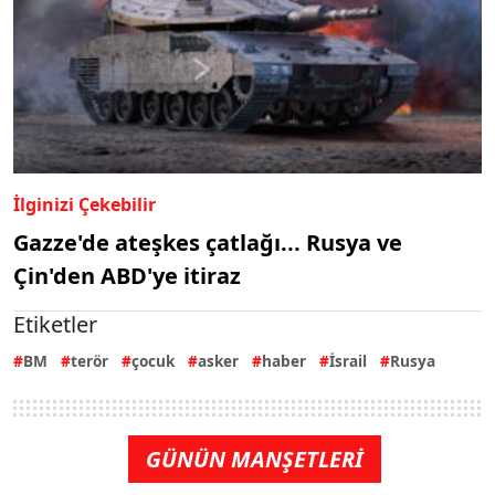
İlginizi Çekebilir
Gazze'de ateşkes çatlağı... Rusya ve
Çin'den ABD'ye itiraz
Etiketler
BM
terör
çocuk
asker
haber
İsrail
Rusya
GÜNÜN MANŞETLERİ