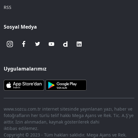
RSS
Sosyal Medya
Uygulamalarımız
www.sozcu.com.tr internet sitesinde yayınlanan yazı, haber ve
fotoğrafların her türlü telif hakkı Mega Ajans ve Rek. Tic. A.Ş'ye
aittir. İzin alınmadan, kaynak gösterilerek dahi
iktibas edilemez.
Copyright © 2023 - Tüm hakları saklıdır. Mega Ajans ve Rek.