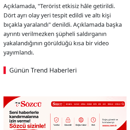
Açıklamada, "Terörist etkisiz hâle getirildi.
Dört ayrı olay yeri tespit edildi ve altı kişi
bıçakla yaralandı" denildi. Açıklamada başka
ayrıntı verilmezken şüpheli saldırganın
yakalandığının görüldüğü kısa bir video
yayımlandı.
Günün Trend Haberleri
00:02
/ 09:15
Sesi Aç