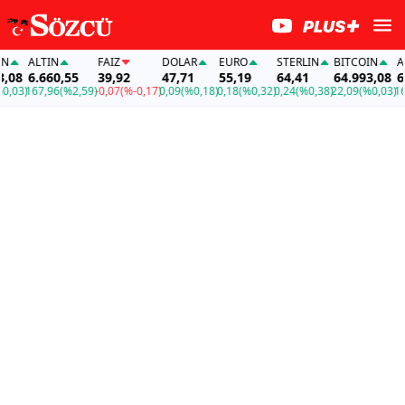
ALTIN
FAİZ
DOLAR
EURO
STERLIN
BITCOIN
ALT
08
6.660,55
39,92
47,71
55,19
64,41
64.993,08
6.6
,03)
167,96
(%2,59)
-0,07
(%-0,17)
0,09
(%0,18)
0,18
(%0,32)
0,24
(%0,38)
22,09
(%0,03)
167