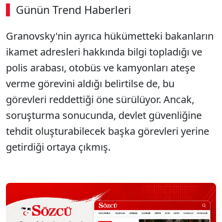
Günün Trend Haberleri
00:02
/ 02:14
Granovsky'nin ayrıca hükümetteki bakanların
Sesi Aç
ikamet adresleri hakkında bilgi topladığı ve
polis arabası, otobüs ve kamyonları ateşe
verme görevini aldığı belirtilse de, bu
görevleri reddettiği öne sürülüyor. Ancak,
soruşturma sonucunda, devlet güvenliğine
tehdit oluşturabilecek başka görevleri yerine
getirdiği ortaya çıkmış.