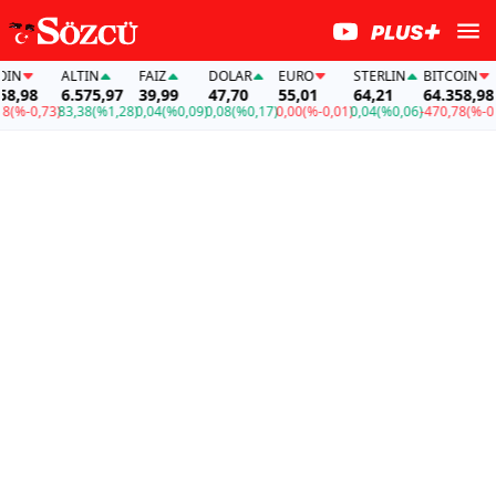
ALTIN
FAİZ
DOLAR
EURO
STERLIN
BITCOIN
,98
6.575,97
39,99
47,70
55,01
64,21
64.358,98
%-0,73)
83,38
(%1,28)
0,04
(%0,09)
0,08
(%0,17)
0,00
(%-0,01)
0,04
(%0,06)
-470,78
(%-0,73)