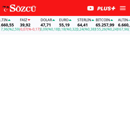
FAİZ
DOLAR
EURO
STERLIN
BITCOIN
ALTIN
,55
39,92
47,71
55,19
64,41
65.257,99
6.660,55
(%2,59)
-0,07
(%-0,17)
0,09
(%0,18)
0,18
(%0,32)
0,24
(%0,38)
155,26
(%0,24)
167,96
(%2,5