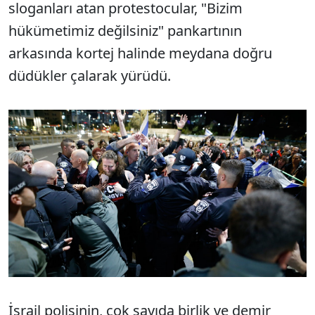
sloganları atan protestocular, "Bizim
hükümetimiz değilsiniz" pankartının
arkasında kortej halinde meydana doğru
düdükler çalarak yürüdü.
İsrail polisinin, çok sayıda birlik ve demir