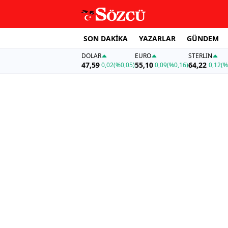
SON DAKİKA
YAZARLAR
GÜNDEM
DOLAR
EURO
STERLIN
47,59
55,10
64,22
0,02
(%0,05)
0,09
(%0,16)
0,12
(%