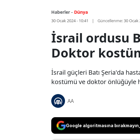
Haberler -
Dünya
30 Ocak 2024 - 10:41
Güncellenme:
30 Ocak 
İsrail ordusu 
Doktor kostümü
İsrail güçleri Batı Şeria'da has
kostümü ve doktor önlüğüyle h
AA
Google algoritmasına bırakmayın, 