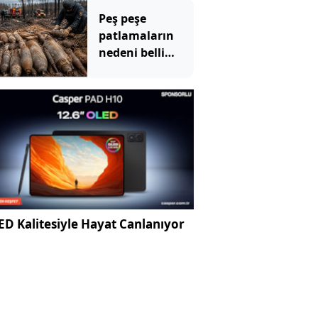
Günde 1000
Peş peşe
kazık çakıyor
patlamaların
nedeni belli
oldu: Toprağın
altından 400
bomba çıktı
D Kalitesiyle Hayat Canlanıyor