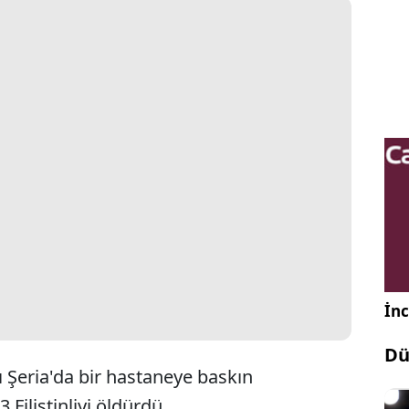
İnc
Dü
atı Şeria'da bir hastaneye baskın
 Filistinliyi öldürdü.