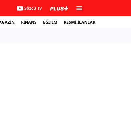
Sözcü Tv
AGAZİN
FİNANS
EĞİTİM
RESMİ İLANLAR