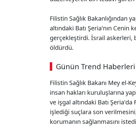
Filistin Sağlık Bakanlığından ya
altındaki Batı Şeria'nın Cenin 
gerçekleştirdi. İsrail askerleri,
öldürdü.
ABERİ OKU
➜
Günün Trend Haberleri
Filistin Sağlık Bakanı Mey el-Key
SÖZCÜ SON DAKİKA
insan hakları kuruluşlarına yapt
ve işgal altındaki Batı Şeria'da F
işlediği suçlara son verilmesini,
korumanın sağlanmasını isted