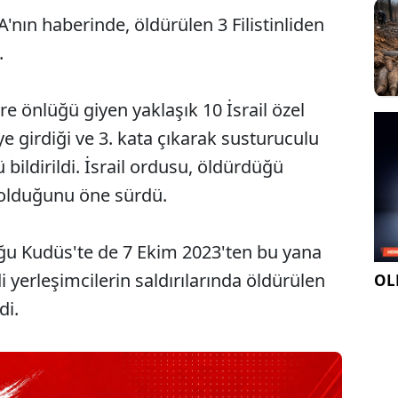
A'nın haberinde, öldürülen 3 Filistinliden
i.
ire önlüğü giyen yaklaşık 10 İsrail özel
girdiği ve 3. kata çıkarak susturuculu
ğü bildirildi. İsrail ordusu, öldürdüğü
 olduğunu öne sürdü.
Doğu Kudüs'te de 7 Ekim 2023'ten bu yana
di yerleşimcilerin saldırılarında öldürülen
OLE
ldi.