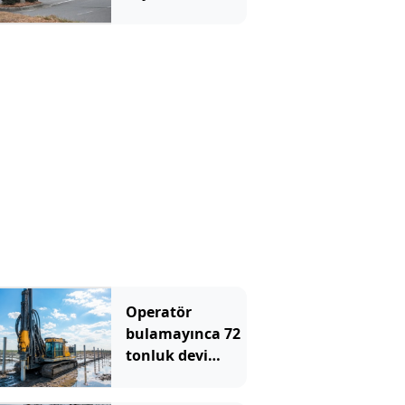
yaralı var
Operatör
bulamayınca 72
tonluk devi
sahaya
indirdiler: