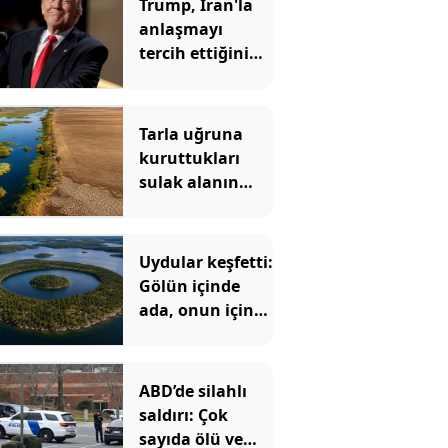
Trump, İran'la
anlaşmayı
tercih ettiğini
açıkladı
Tarla uğruna
kuruttukları
sulak alanın
bedeli ağır oldu
Uydular keşfetti:
Gölün içinde
ada, onun içinde
göl, onun içinde
bir ada daha var
ABD’de silahlı
saldırı: Çok
sayıda ölü ve