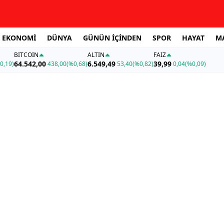
EKONOMİ
DÜNYA
GÜNÜN İÇİNDEN
SPOR
HAYAT
M
BITCOIN
ALTIN
FAİZ
64.542,00
6.549,49
39,99
0,19)
438,00
(%0,68)
53,40
(%0,82)
0,04
(%0,09)