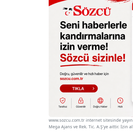
www.sozcu.com.tr internet sitesinde yayınla
Mega Ajans ve Rek. Tic. A.Ş'ye aittir. İzin