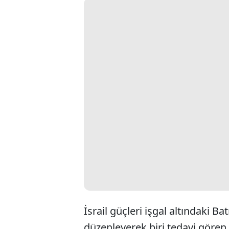
İsrail güçleri işgal altındaki B
düzenleyerek biri tedavi gören 3