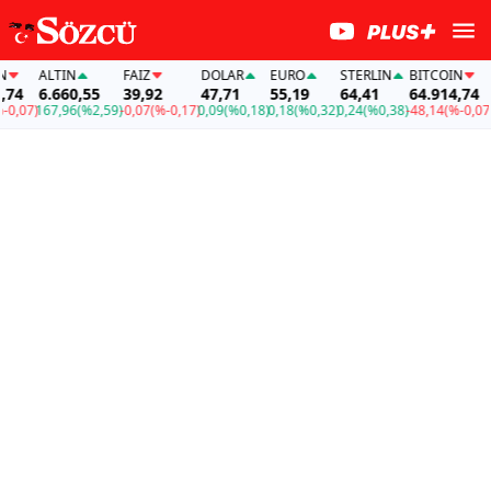
ALTIN
FAİZ
DOLAR
EURO
STERLIN
BITCOIN
A
74
6.660,55
39,92
47,71
55,19
64,41
64.914,74
6
,07)
167,96
(%2,59)
-0,07
(%-0,17)
0,09
(%0,18)
0,18
(%0,32)
0,24
(%0,38)
-48,14
(%-0,07)
16