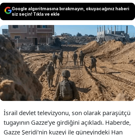
Google algoritmasına bırakmayın, okuyacağınız haberi
siz seçin! Tıkla ve ekle
İsrail ordusunun tüm düzenli piyade
ve zırhlı birliklerinin, işgali kalıcı hale
getirmek için Gazze'ye girdiği bildirildi.
İsrail devlet televizyonu, son olarak paraşütçü
tugayının Gazze’ye girdiğini açıkladı. Haberde,
Gazze Şeridi'nin kuzeyi ile güneyindeki Han