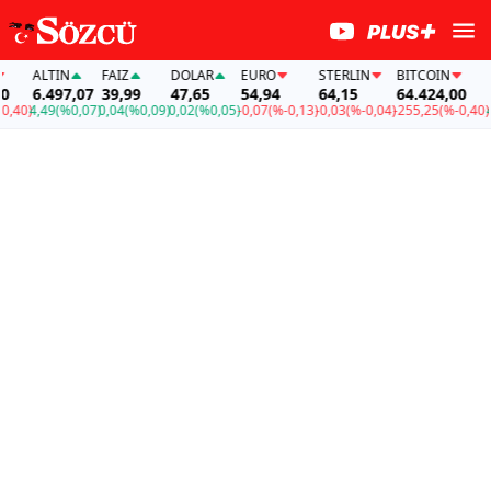
ALTIN
FAİZ
DOLAR
EURO
STERLIN
BITCOIN
ALT
6.497,07
39,99
47,65
54,94
64,15
64.424,00
6.4
0)
4,49
(%0,07)
0,04
(%0,09)
0,02
(%0,05)
-0,07
(%-0,13)
-0,03
(%-0,04)
-255,25
(%-0,40)
4,49