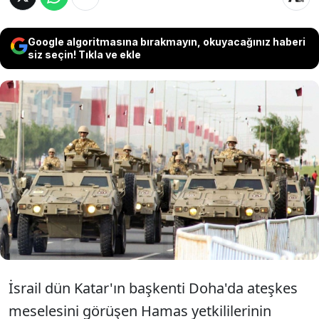
Google algoritmasına bırakmayın, okuyacağınız haberi
siz seçin! Tıkla ve ekle
İsrail'in tüm dünyayı şoke eden Doha
saldırısının ardından gözler Katar'a çevrildi.
ABD ile yakınlığı ile bilinen Katar'ın askeri
gücü saldırı sonrası merak konusu oldu.
İsrail dün Katar'ın başkenti Doha'da ateşkes
meselesini görüşen Hamas yetkililerinin